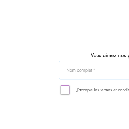
EVE
ONE
Eau
Vous aimez nos 
de
Parfum
100ml
en
vaporisateur
AVON
J’accepte les termes et condit