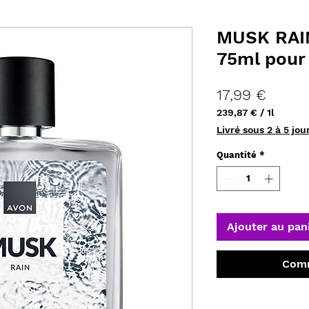
MUSK RAIN
75ml pou
Prix
17,99 €
239,87 €
/
1l
239,87 €
Livré sous 2 à 5 jou
pour
1
Quantité
*
Litre
Ajouter au pan
Comm