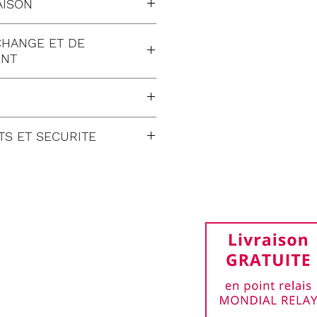
AISON
sont fait en suivi:
CHANGE ET DE
(à Domicile)
NT
Domicile)
 remboursé pendant 30
 (en Point Relais)
 réception de votre
oute demande de retour
rédients peut varier au fil
TS ET SECURITE
érativement faite auprès
 essayons de la maintenir
ice clientèle.
able. Éviter la chaleur ou
 cas, les articles doivent
lisez bien la liste sur le
arder hors de portée des
s dans leur état d'origine,
nt utilisation.
le contact avec les yeux.
mpris. Toutes les
., AQUA, PARFUM, T-
externe uniquement.
 seront inspectées à leur
,
article se trouvant dans
OPHENONE,
roprié vous sera renvoyé.
3 CAPRYLATE, LIMONENE,
ort (expédition et
MARIN, GERANIOL, HEXYL
 restent à la charge du