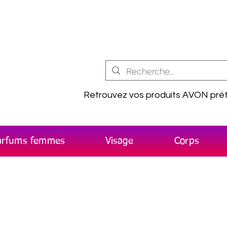
Retrouvez vos produits AVON préf
arfums femmes
Visage
Corps