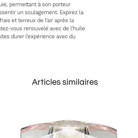
CINNAMAL, CIT
pluie, permettant à son porteur
client. Vous 
(mise à jour 21
essentir un soulagement. Expirez la
marchandises 
rais et terreux de l’air après la
soient reçu p
ntez-vous renouvelé avec de l’huile
vous assurer 
ites durer l’expérience avec du
articles reto
derniers ains
endommagés
Articles similaires