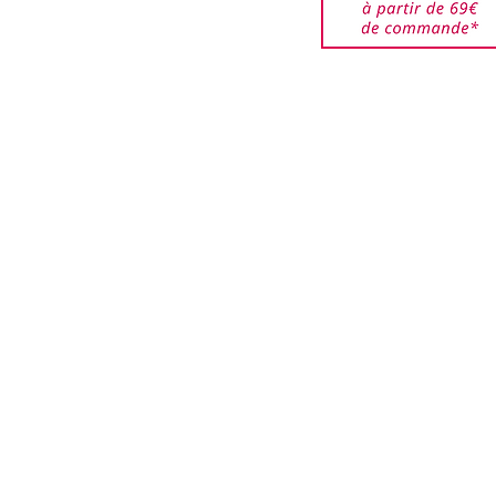
RONELLOL, CITRAL.
êtes responsable des
/03/2026)
jusqu'à ce qu'elles
ar nos services. Veuillez
de bien emballer les
urnés pour éviter que ces
i que les boîtes ne soient
.