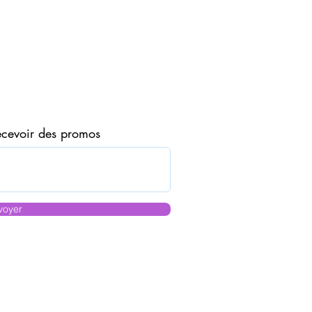
IMARI
PULSE
Eau
ecevoir des promos
de
Toilette
50ml
en
vaporisateur
AVON
voyer