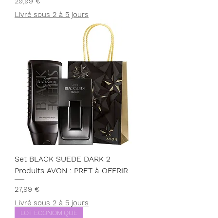
Prix
29,99 €
Livré sous 2 à 5 jours
Set BLACK SUEDE DARK 2
Produits AVON : PRET à OFFRIR
Prix
27,99 €
Livré sous 2 à 5 jours
LOT ECONOMIQUE