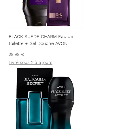
BLACK SUEDE CHARM Eau de
toilette + Gel Douche AVON
Prix
29,99 €
Livré sous 2 à 5 jours