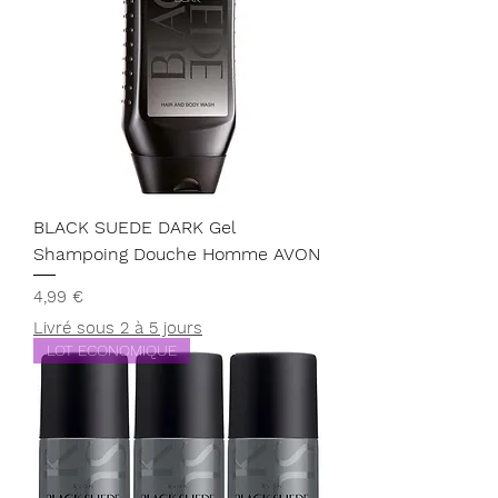
BLACK SUEDE DARK Gel
Shampoing Douche Homme AVON
Prix
4,99 €
Livré sous 2 à 5 jours
LOT ECONOMIQUE