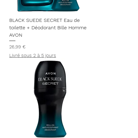
BLACK SUEDE SECRET Eau de
toilette + Déodorant Bille Homme
AVON
Prix
26,99 €
Livré sous 2 à 5 jours