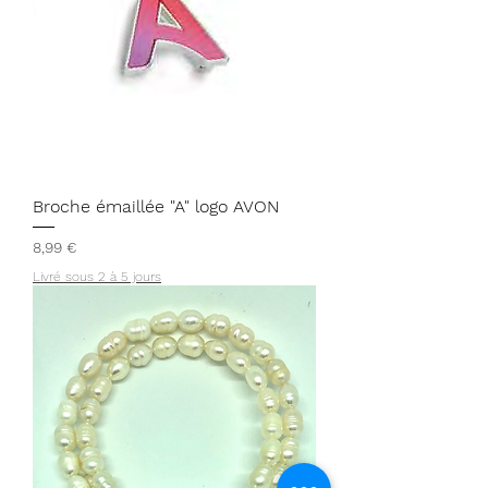
Broche émaillée "A" logo AVON
Prix
8,99 €
Livré sous 2 à 5 jours