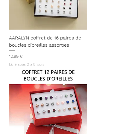
AARALYN coffret de 16 paires de
boucles d'oreilles assorties
Prix
12,99 €
Livré sous 2 à 5 jours