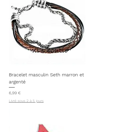
Bracelet masculin Seth marron et
argenté
Prix
6,99 €
Livré sous 2 à 5 jours