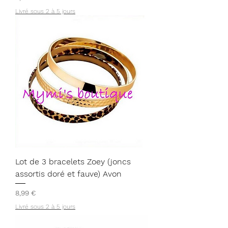
Livré sous 2 à 5 jours
Lot de 3 bracelets Zoey (joncs
assortis doré et fauve) Avon
Prix
8,99 €
Livré sous 2 à 5 jours