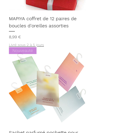
MAPIYA coffret de 12 paires de
boucles d'oreilles assorties
Prix
8,99 €
Livré sous 2 à 5 jours
Nouveauté
Sachet parfumé pochette pour