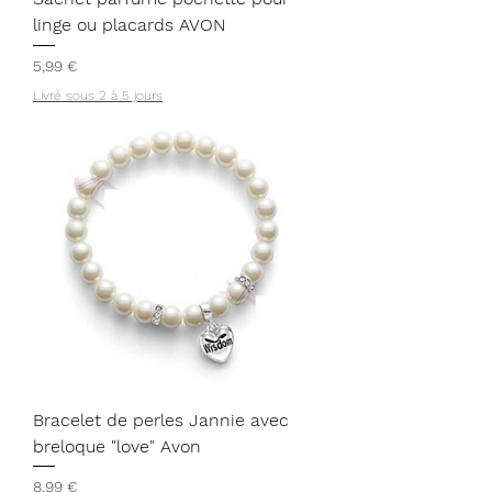
linge ou placards AVON
Prix
5,99 €
Livré sous 2 à 5 jours
Bracelet de perles Jannie avec
breloque "love" Avon
Prix
8,99 €