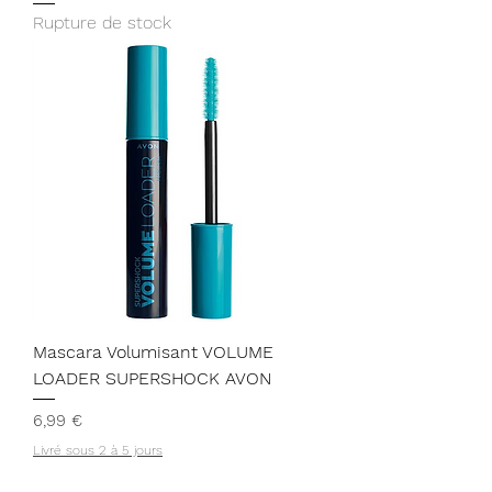
Rupture de stock
Mascara Volumisant VOLUME
LOADER SUPERSHOCK AVON
Prix
6,99 €
Livré sous 2 à 5 jours