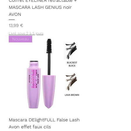
Coffret EYELINER rétractable +
MASCARA LASH GENIUS noir
AVON
Prix
13,99 €
Livré sous 2 à 5 jours
Nouveau
Mascara DElightFULL False Lash
Avon effet faux cils