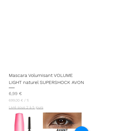
Mascara Volumisant VOLUME
LIGHT naturel SUPERSHOCK AVON
Prix
6,99 €
699,00 €
/
1l
6
Livré sous 2 à 5 jours
9
9
,
0
0