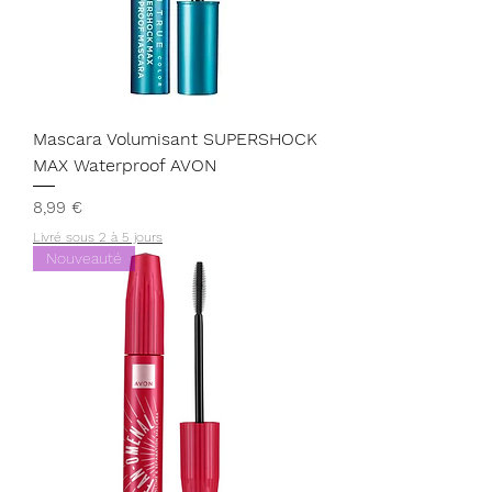
Mascara Volumisant SUPERSHOCK
MAX Waterproof AVON
Prix
8,99 €
Livré sous 2 à 5 jours
Nouveauté