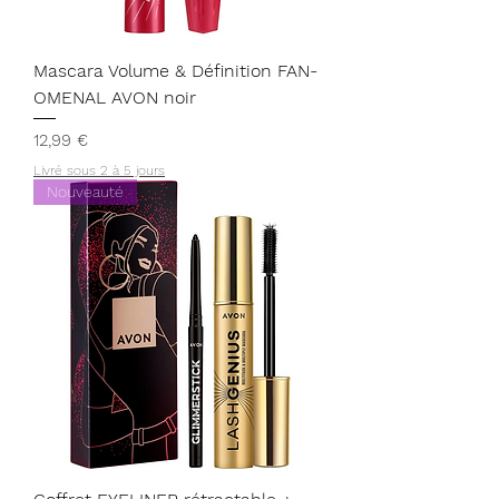
Mascara Volume & Définition FAN-
OMENAL AVON noir
Prix
12,99 €
Livré sous 2 à 5 jours
Nouveauté