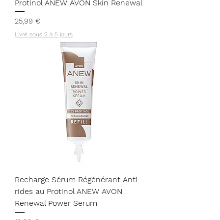
Protinol ANEW AVON Skin Renewal
Prix
25,99 €
Livré sous 2 à 5 jours
Recharge Sérum Régénérant Anti-
rides au Protinol ANEW AVON
Renewal Power Serum