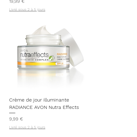
Prix
19,99 €
Livré sous 2 à 5 jours
Crème de jour illuminante
RADIANCE AVON Nutra Effects
Prix
9,99 €
Livré sous 2 à 5 jours