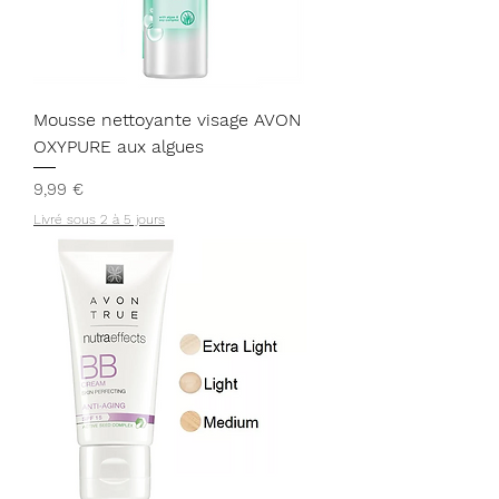
1
L
i
t
r
e
Mousse nettoyante visage AVON
OXYPURE aux algues
Prix
9,99 €
Livré sous 2 à 5 jours