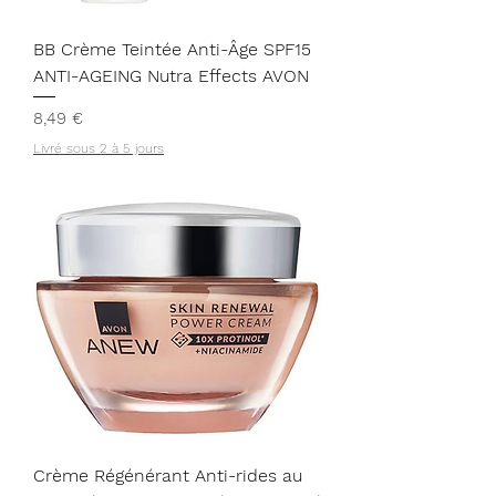
BB Crème Teintée Anti-Âge SPF15
ANTI-AGEING Nutra Effects AVON
Prix
8,49 €
Livré sous 2 à 5 jours
Crème Régénérant Anti-rides au