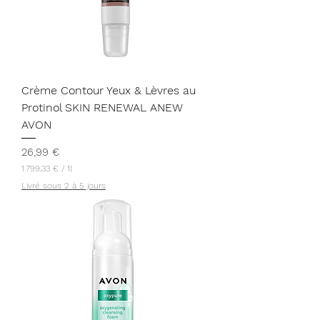
Crème Contour Yeux & Lèvres au
Protinol SKIN RENEWAL ANEW
AVON
Prix
26,99 €
1 799,33 €
/
1l
1
Livré sous 2 à 5 jours
7
9
9
,
3
3
€
p
a
r