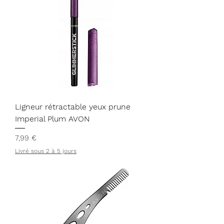
Ligneur rétractable yeux prune
Imperial Plum AVON
Prix
7,99 €
Livré sous 2 à 5 jours