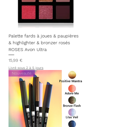
Palette fards à joues & paupières
& highlighter & bronzer rosés
ROSES Avon Ultra
Prix
15,99 €
Livré sous 2 à 5 jours
Nouveauté