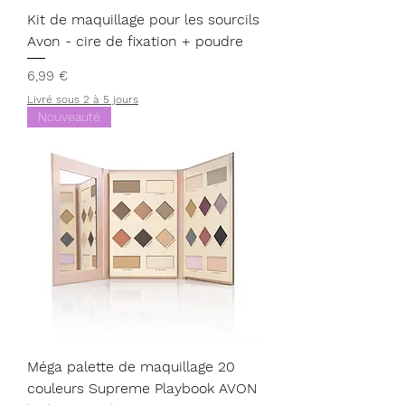
Kit de maquillage pour les sourcils
Avon - cire de fixation + poudre
Prix
6,99 €
Livré sous 2 à 5 jours
Nouveauté
Méga palette de maquillage 20
couleurs Supreme Playbook AVON