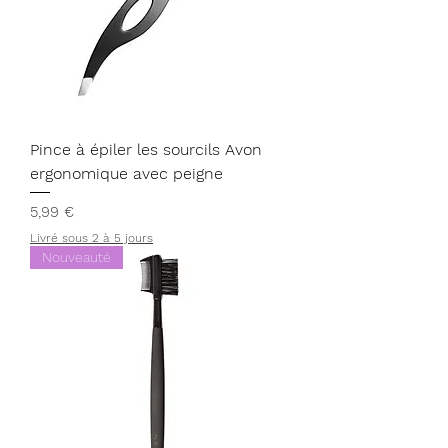
Pince à épiler les sourcils Avon
ergonomique avec peigne
Prix
5,99 €
Livré sous 2 à 5 jours
Nouveauté