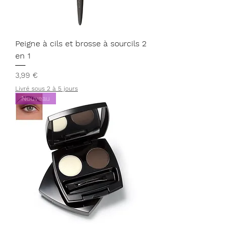
Peigne à cils et brosse à sourcils 2
en 1
Prix
3,99 €
Livré sous 2 à 5 jours
Nouveau