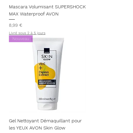
Mascara Volumisant SUPERSHOCK
MAX Waterproof AVON
Prix
8,99 €
Livré sous 2 à 5 jours
Nouveau
Gel Nettoyant Démaquillant pour
les YEUX AVON Skin Glow