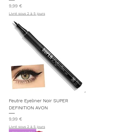
Prix
9,99 €
Livré sous 2 à 5 jours
Feutre Eyeliner Noir SUPER
DEFINITION AVON
Prix
9,99 €
Livré sous 2 à 5 jours