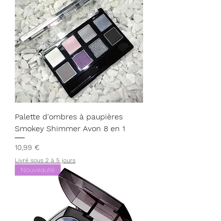
Palette d'ombres à paupières
Smokey Shimmer Avon 8 en 1
Prix
10,99 €
Livré sous 2 à 5 jours
Nouveauté