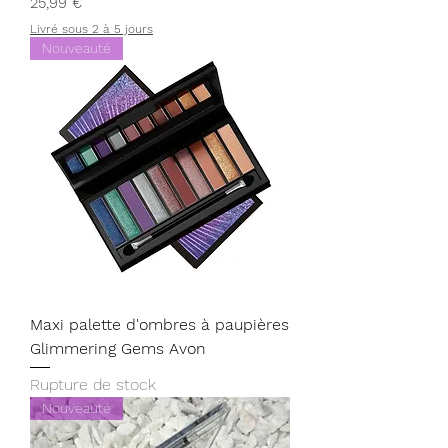
Prix
25,99 €
Livré sous 2 à 5 jours
Nouveauté
Maxi palette d'ombres à paupières
Glimmering Gems Avon
Rupture de stock
Nouveauté