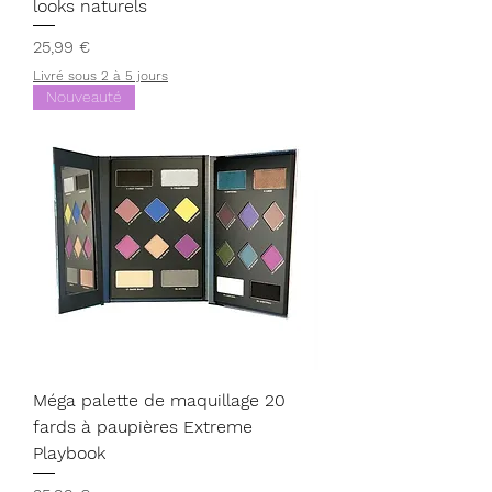
looks naturels
Prix
25,99 €
Livré sous 2 à 5 jours
Nouveauté
Méga palette de maquillage 20
fards à paupières Extreme
Playbook