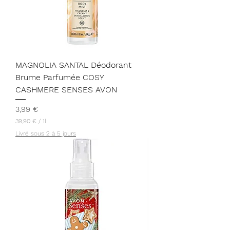
MAGNOLIA SANTAL Déodorant
Brume Parfumée COSY
CASHMERE SENSES AVON
Prix
3,99 €
39,90 €
/
1l
3
Livré sous 2 à 5 jours
9
,
9
0
€
p
a
r
1
L
i