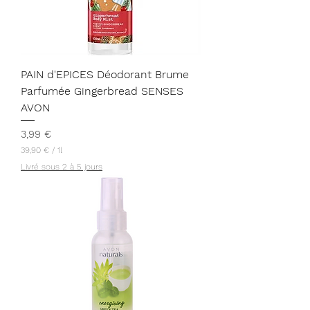
t
r
e
PAIN d'EPICES Déodorant Brume
Parfumée Gingerbread SENSES
AVON
Prix
3,99 €
39,90 €
/
1l
3
Livré sous 2 à 5 jours
9
,
9
0
€
p
a
r
1
L
i
t