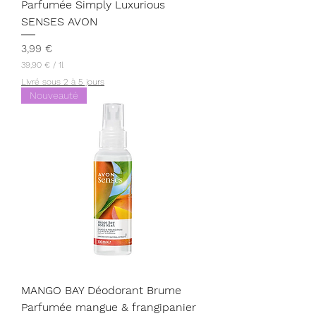
Parfumée Simply Luxurious
SENSES AVON
Prix
3,99 €
39,90 €
/
1l
3
Livré sous 2 à 5 jours
9
Nouveauté
,
9
0
€
p
a
r
1
L
i
t
r
e
MANGO BAY Déodorant Brume
Parfumée mangue & frangipanier