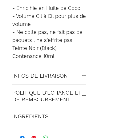
- Enricihie en Huile de Coco
- Volume Cil à Cil pour plus de
volume
- Ne colle pas, ne fait pas de
paquets , ne s'effrite pas
Teinte Noir (Black)
Contenance 10ml
INFOS DE LIVRAISON
Tous nos envois sont fait en
POLITIQUE D'ECHANGE ET
suivi:
DE REMBOURSEMENT
Lettre suivie (à Domicile)
Satisfait ou remboursé
Colissimo (à Domicile)
INGREDIENTS
pendant 30 jours suivant
Mondial relay (en Point
réception de votre
La liste des ingrédients
Relais)
commande. Toute
peut varier au fil du temps,