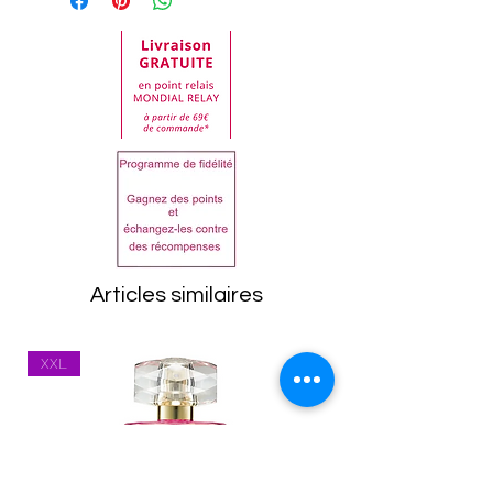
demande de retour doit
nous essayons de la
être impérativement faite
maintenir à jour.
auprès de notre service
En cas de doute lisez bien
clientèle.
la liste sur le produit reçu
Dans tous les cas, les
avant utilisation.
articles doivent être
AQUA, SHELLAC CERA, CIRE
retournés dans leur état
D’ABEILLE SYNTHÉTIQUE,
d'origine, emballage
ACIDE STÉARIQUE, ALKYL
compris. Toutes les
HYDROXYSTEAROYL
marchandises seront
STEARATE EN C18-38,
Articles similaires
inspectées à leur retour.
COPERNICIA CERIFERA
Tout article se trouvant
Cera, BIS-peg-12
XXL
dans un état inapproprié
DIMÉTHICONE CIRE
vous sera renvoyé.
D’ABEILLE,
Les frais de port
TRIÉTHANOLAMINE,
(expédition et
COPOLYMÈRE