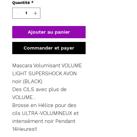
Quantité
*
Litre
Ajouter au panier
Commander et payer
Mascara Volumisant VOLUME
LIGHT SUPERSHOCK AVON
noir (BLACK)
Des CILS avec plus de
VOLUME .
Brosse en Hélice pour des
cils ULTRA-VOLUMINEUX et
intensément noir Pendant
14Heures!!