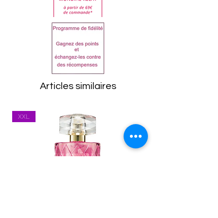
clientèle.
la liste sur le produit reçu
Dans tous les cas, les
avant utilisation.
articles doivent être
ISODODECANE,
retournés dans leur état
CYCLOPENTASILOXANE,
d'origine, emballage
PEG/PPG-19/19
compris. Toutes les
DIMETHICONE, SYNTHETIC
marchandises seront
WAX, MICA,
Articles similaires
inspectées à leur retour.
HYDROGENATED
Tout article se trouvant
POLYDICYCLOPENTADIENE,
XXL
dans un état inapproprié
NYLON-12, C20-40
vous sera renvoyé.
ALCOHOLS,
Les frais de port
PERFLUORONONYL
(expédition et
DIMETHICONE,
réexpédition) restent à la
POLYGLYCERYL-4
charge du client. Vous
DIISOSTEARATE/POLYHYDR
êtes responsable des
OXYSTEARATE/SEBACATE,
marchandises jusqu'à ce
POLYETHYLENE,