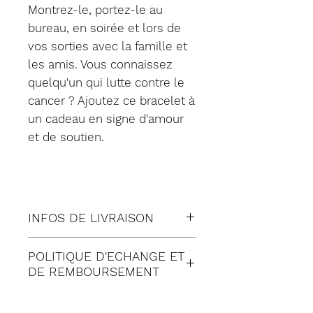
Montrez-le, portez-le au
bureau, en soirée et lors de
vos sorties avec la famille et
les amis. Vous connaissez
quelqu'un qui lutte contre le
cancer ? Ajoutez ce bracelet à
un cadeau en signe d'amour
et de soutien.
INFOS DE LIVRAISON
Tous nos envois sont fait en
POLITIQUE D'ECHANGE ET
suivi:
DE REMBOURSEMENT
Lettre suivie (à Domicile)
Satisfait ou remboursé
Colissimo (à Domicile)