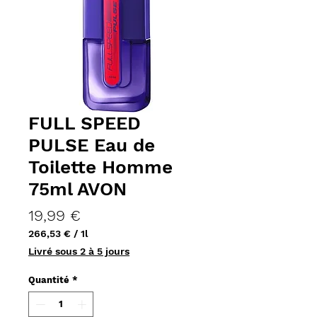
FULL SPEED
PULSE Eau de
Toilette Homme
75ml AVON
Prix
19,99 €
266,53 €
/
1l
266,53 €
Livré sous 2 à 5 jours
pour
1
Quantité
*
Litre