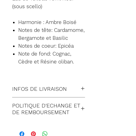
(sous scello)
Harmonie : Ambre Boisé
Notes de tête: Cardamome,
Bergamote et Basilic
Notes de coeur: Epicéa
Note de fond: Cognac,
Cèdre et Résine oliban.
INFOS DE LIVRAISON
Tous nos envois sont fait en
POLITIQUE D'ECHANGE ET
suivi:
DE REMBOURSEMENT
Lettre suivie (à Domicile)
Satisfait ou remboursé
Colissimo (à Domicile)
pendant 30 jours suivant
Mondial relay (en Point