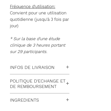
Fréquence d'utilisation:
Convient pour une utilisation
quotidienne (jusqu'à 3 fois par
jour)
* Sur la base d'une étude
clinique de 3 heures portant
sur 29 participants.
INFOS DE LIVRAISON
Tous nos envois sont fait en
POLITIQUE D'ECHANGE ET
suivi:
DE REMBOURSEMENT
Lettre suivie (à Domicile)
Satisfait ou remboursé
Colissimo (à Domicile)
INGREDIENTS
pendant 30 jours suivant
Mondial relay (en Point
réception de votre
La liste des ingrédients
Relais)