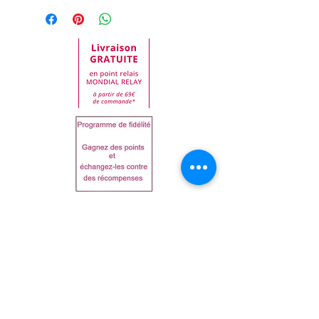
commande. Toute
peut varier au fil du temps,
demande de retour doit
nous essayons de la
être impérativement faite
maintenir à jour.
auprès de notre service
En cas de doute lisez bien
clientèle.
la liste sur le produit reçu
Dans tous les cas, les
avant utilisation.
articles doivent être
AQUA, ALCOHOL DENAT.,
retournés dans leur état
SALICYLIC ACID,
d'origine, emballage
TRIDECETH-9,
compris. Toutes les
HYDROXYETHYLCELLULOSE,
marchandises seront
PROPYLENE GLYCOL,
Articles similaires
inspectées à leur retour.
ETHOXYDIGLYCOL,
Tout article se trouvant
PENTYLENE GLYCOL,
XXL
dans un état inapproprié
XANTHAN GUM, PARFUM,
vous sera renvoyé.
POLYVINYL ALCOHOL,
Les frais de port
AMMONIUM HYDROXIDE,