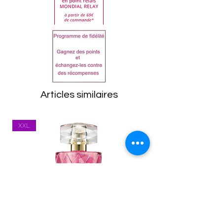
demande de retour doit
être impérativement faite
auprès de notre service
clientèle.
Dans tous les cas, les
articles doivent être
retournés dans leur état
d'origine, emballage
Articles similaires
compris. Toutes les
marchandises seront
XXL
inspectées à leur retour.
Tout article se trouvant
dans un état inapproprié
vous sera renvoyé.
Les frais de port
(expédition et
réexpédition) restent à la