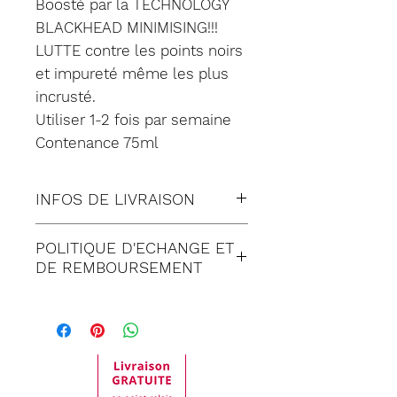
Boosté par la TECHNOLOGY
BLACKHEAD MINIMISING!!!
LUTTE contre les points noirs
et impureté même les plus
incrusté.
Utiliser 1-2 fois par semaine
Contenance 75ml
INFOS DE LIVRAISON
Tous nos envois sont fait en
POLITIQUE D'ECHANGE ET
suivi:
DE REMBOURSEMENT
Lettre suivie (à Domicile)
Satisfait ou remboursé
Colissimo (à Domicile)
pendant 30 jours suivant
Mondial relay (en Point
réception de votre
Relais)
commande. Toute