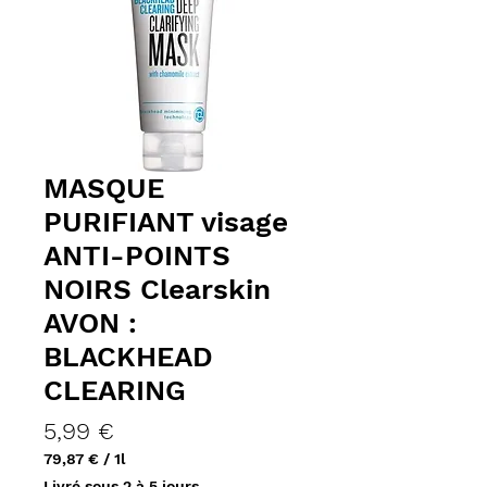
MASQUE
PURIFIANT visage
ANTI-POINTS
NOIRS Clearskin
AVON :
BLACKHEAD
CLEARING
Prix
5,99 €
79,87 €
/
1l
79,87 €
Livré sous 2 à 5 jours