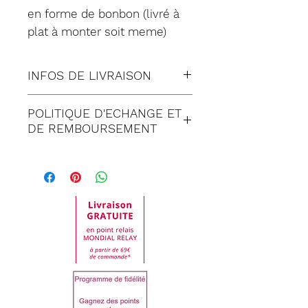
en forme de bonbon (livré à
plat à monter soit meme)
INFOS DE LIVRAISON
Tous nos envois sont fait en
POLITIQUE D'ECHANGE ET
suivi:
DE REMBOURSEMENT
Lettre suivie (à Domicile)
Satisfait ou remboursé
Colissimo (à Domicile)
pendant 30 jours suivant
Mondial relay (en Point
réception de votre
Relais)
commande. Toute
demande de retour doit
PARTAGER Sur :
être impérativement faite
auprès de notre service
clientèle.
Dans tous les cas, les