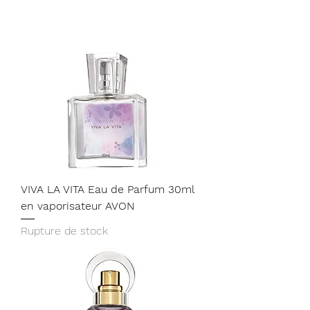
9
,
8
0
€
p
a
r
1
L
i
t
r
e
VIVA LA VITA Eau de Parfum 30ml
en vaporisateur AVON
Rupture de stock