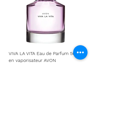
VIVA LA VITA Eau de Parfum 50ml
en vaporisateur AVON
Prix
19,99 €
Livré sous 2 à 5 jours