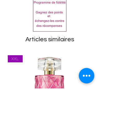
articles doivent être
ALCOHOL DENAT., AQUA,
retournés dans leur état
PARFUM, BENZOPHENONE-
d'origine, emballage
1, ETHYLHEXYL
compris. Toutes les
METHOXYCINNAMATE,
marchandises seront
BENZOPHENONE-3,
Articles similaires
inspectées à leur retour.
POLYGLYCERYL-3
Tout article se trouvant
CAPRYLATE,
XXL
dans un état inapproprié
TRIS(TETRAMETHYLHYDROX
vous sera renvoyé.
YPIPERIDINOL) CITRATE,
Les frais de port
GLYCERIN, CI 14700, CI
(expédition et
17200, CI 47005, CI 60730,
réexpédition) restent à la
LINALOOL, BENZYL
charge du client. Vous
SALICYLATE, LIMONENE,
êtes responsable des
CITRONELLOL, COUMARIN,
marchandises jusqu'à ce
BENZYL BENZOATE, CITRAL,
qu'elles soient reçu par
GERANIOL.