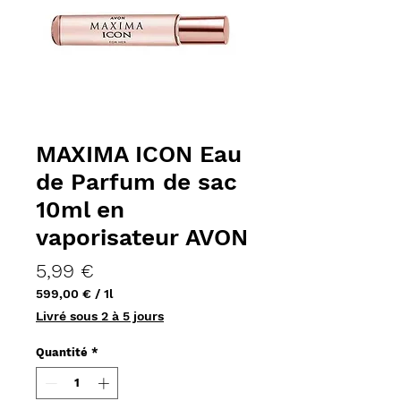
MAXIMA ICON Eau
de Parfum de sac
10ml en
vaporisateur AVON
Prix
5,99 €
599,00 €
/
1l
599,00 €
Livré sous 2 à 5 jours
pour
1
Quantité
*
Litre