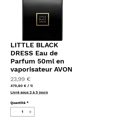
LITTLE BLACK
DRESS Eau de
Parfum 50ml en
vaporisateur AVON
Prix
23,99 €
479,80 €
/
1l
479,80 €
Livré sous 2 à 5 jours
pour
1
Quantité
*
Litre