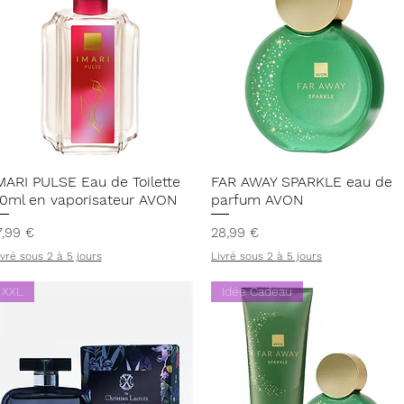
Aperçu rapide
Aperçu rapide
MARI PULSE Eau de Toilette
FAR AWAY SPARKLE eau de
0ml en vaporisateur AVON
parfum AVON
rix
Prix
7,99 €
28,99 €
ivré sous 2 à 5 jours
Livré sous 2 à 5 jours
XXL
Idée Cadeau