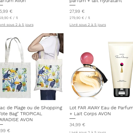
arfum Avon
parfum + lait hydratant
rix
Prix
5,99 €
27,99 €
59,90 €
/
1l
279,90 €
/
1l
2
ivré sous 2 à 5 jours
Livré sous 2 à 5 jours
7
9
,
9
0
€
p
a
r
1
L
i
t
r
e
Aperçu rapide
Aperçu rapide
ac de Plage ou de Shopping
Lot FAR AWAY Eau de Parfu
Tote Bag" TROPICAL
+ Lait Corps AVON
ARADISE AVON
Prix
34,99 €
rix
,99 €
Livré sous 2 à 5 jours