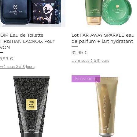
Aperçu rapide
Aperçu rapide
OIR Eau de Toilette
Lot FAR AWAY SPARKLE eau
HRISTIAN LACROIX Pour
de parfum + lait hydratant
VON
Prix
32,99 €
rix
5,99 €
Livré sous 2 à 5 jours
ivré sous 2 à 5 jours
Nouveauté