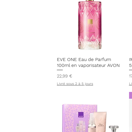
Aperçu rapide
EVE ONE Eau de Parfum
I
100ml en vaporisateur AVON
5
Prix
P
22,99 €
1
Livré sous 2 à 5 jours
L