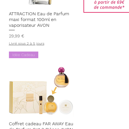
Aperçu rapide
ATTRACTION Eau de Parfum
maxi format 100ml en
vaporisateur AVON
Prix
29,99 €
Livré sous 2 à 5 jours
Idée Cadeau
Aperçu rapide
Coffret cadeau FAR AWAY Eau