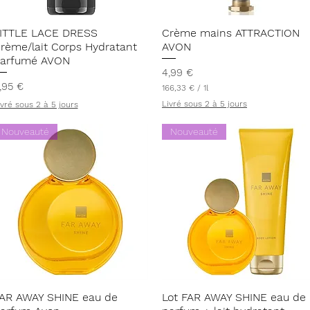
Aperçu rapide
Aperçu rapide
ITTLE LACE DRESS
Crème mains ATTRACTION
rème/lait Corps Hydratant
AVON
arfumé AVON
Prix
4,99 €
rix
,95 €
166,33 €
/
1l
1
Livré sous 2 à 5 jours
ivré sous 2 à 5 jours
6
6
,
Nouveauté
Nouveauté
3
3
€
p
a
r
1
L
i
t
r
e
Aperçu rapide
Aperçu rapide
AR AWAY SHINE eau de
Lot FAR AWAY SHINE eau de