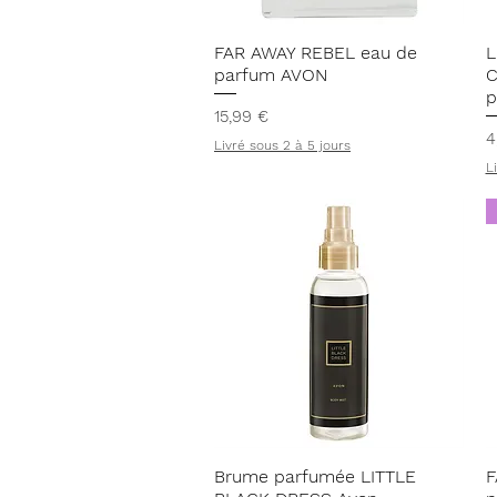
Aperçu rapide
FAR AWAY REBEL eau de
L
parfum AVON
C
p
Prix
15,99 €
P
4
Livré sous 2 à 5 jours
L
Aperçu rapide
Brume parfumée LITTLE
F