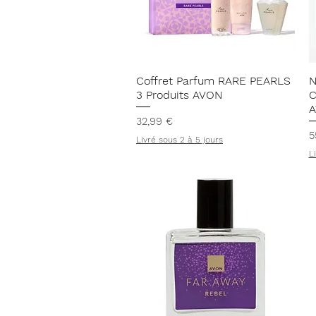
Aperçu rapide
Coffret Parfum RARE PEARLS
N
3 Produits AVON
C
A
Prix
32,99 €
P
5
Livré sous 2 à 5 jours
L