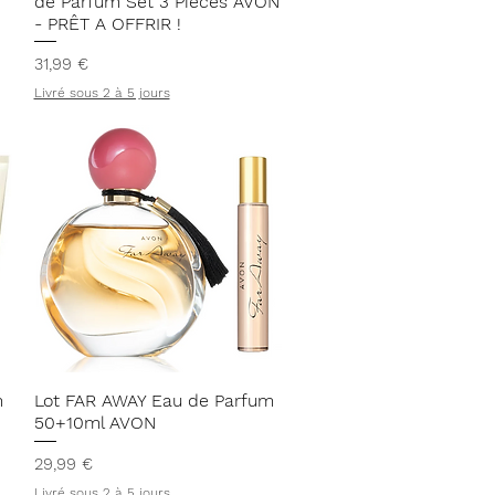
de Parfum Set 3 Pièces AVON
- PRÊT A OFFRIR !
Prix
31,99 €
Livré sous 2 à 5 jours
Aperçu rapide
m
Lot FAR AWAY Eau de Parfum
50+10ml AVON
Prix
29,99 €
Livré sous 2 à 5 jours