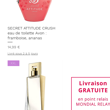
Aperçu rapide
SECRET ATTITUDE CRUSH
eau de toilette Avon :
framboise, ananas
Prix
14,99 €
Livré sous 2 à 5 jours
XXL