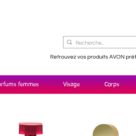
Retrouvez vos produits AVON préf
arfums femmes
Visage
Corps