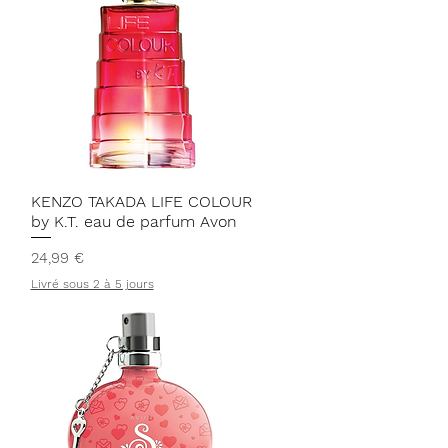
Aperçu rapide
KENZO TAKADA LIFE COLOUR
by K.T. eau de parfum Avon
Prix
24,99 €
Livré sous 2 à 5 jours