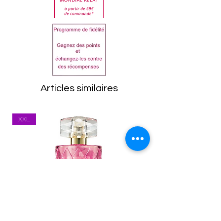
clientèle.
la liste sur le produit reçu
Dans tous les cas, les
avant utilisation.
articles doivent être
Eau de Parfum:
retournés dans leur état
ALCOHOL DENAT., PARFUM,
d'origine, emballage
AQUA, LINALOOL, ALPHA-
compris. Toutes les
ISOMETHYL IONONE,
marchandises seront
LIMONENE, CITRONELLOL,
Articles similaires
inspectées à leur retour.
ISOEUGENOL, GERANIOL,
Tout article se trouvant
BENZYL ALCOHOL, CITRAL
XXL
dans un état inapproprié
Lait Corps:
vous sera renvoyé.
AQUA, PARAFFINUM
Les frais de port
LIQUIDUM, GLYCERIN,
(expédition et
STEARIC ACID, GLYCERYL
réexpédition) restent à la
STEARATE,
charge du client. Vous
CYCLOPENTASILOXANE,
êtes responsable des
PETROLATUM, PEG-100
marchandises jusqu'à ce