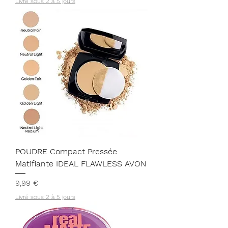
Livré sous 2 à 5 jours
POUDRE Compact Pressée
Matifiante ‎IDEAL FLAWLESS AVON
Prix
9,99 €
Livré sous 2 à 5 jours