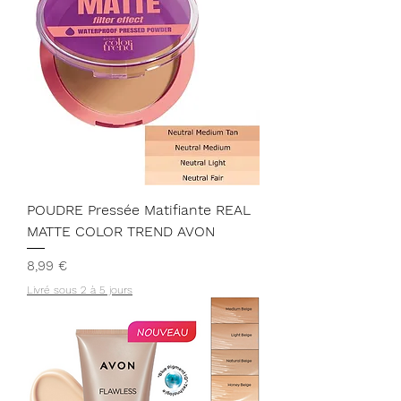
POUDRE Pressée Matifiante REAL
MATTE COLOR TREND AVON
Prix
8,99 €
Livré sous 2 à 5 jours