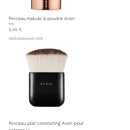
Pinceau Kabuki à poudre Avon
Prix
9,99 €
Livré sous 2 à 5 jours
Pinceau plat contouring Avon pour