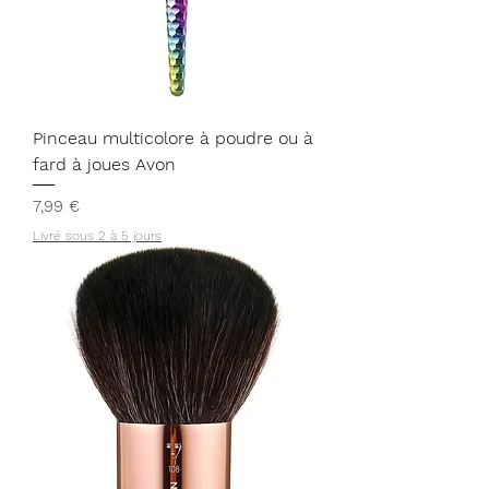
Pinceau multicolore à poudre ou à
fard à joues Avon
Prix
7,99 €
Livré sous 2 à 5 jours