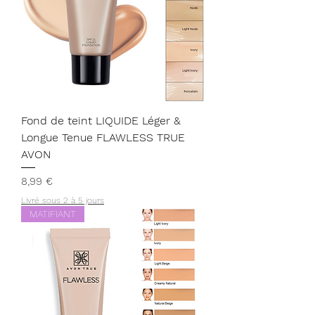
Fond de teint LIQUIDE Léger &
Longue Tenue FLAWLESS TRUE
AVON
Prix
8,99 €
Livré sous 2 à 5 jours
MATIFIANT