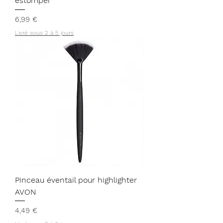
estomper
Prix
6,99 €
Livré sous 2 à 5 jours
Pinceau éventail pour highlighter
AVON
Prix
4,49 €