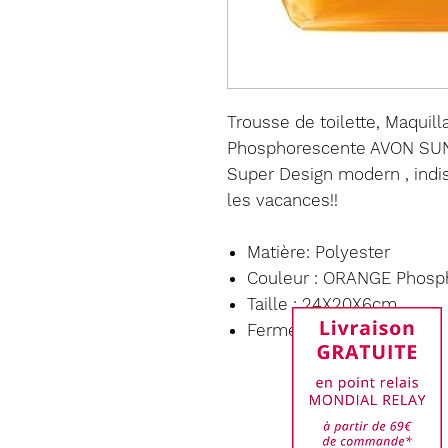
Trousse de toilette, Maqui
Phosphorescente AVON S
Super Design modern , indi
les vacances!!
Matière: Polyester
Couleur : ORANGE Phosp
Taille : 24X20X6cm
Fermeture Zippé