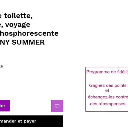
 toilette,
, voyage
hosphorescente
NNY SUMMER
rs
ier
ander et payer