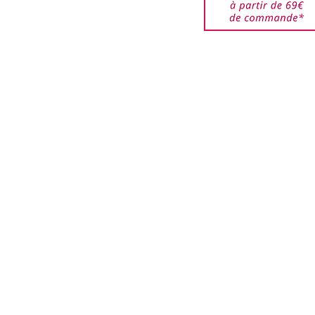
ort (expédition et
 restent à la charge du
êtes responsable des
jusqu'à ce qu'elles
ar nos services. Veuillez
de bien emballer les
urnés pour éviter que ces
i que les boîtes ne soient
.