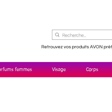
Retrouvez vos produits AVON préf
arfums femmes
Visage
Corps