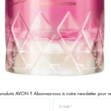
Aperçu rapide
produits AVON ? Abonnez-vous à notre newsletter pour r