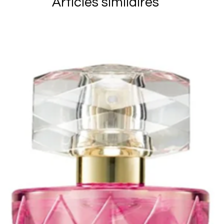
Articles similaires
Les frais de p
réexpédition)
client. Vous 
marchandises 
soient reçu p
vous assurer 
articles reto
derniers ains
endommagés