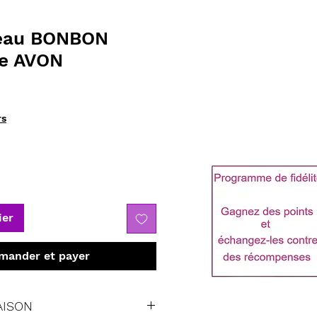
deau BONBON
le AVON
rs
ier
ander et payer
AISON