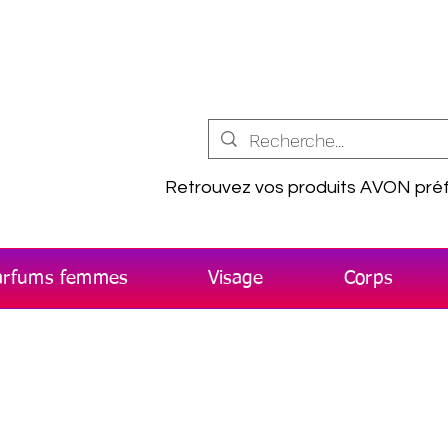
Retrouvez vos produits AVON préf
arfums femmes
Visage
Corps