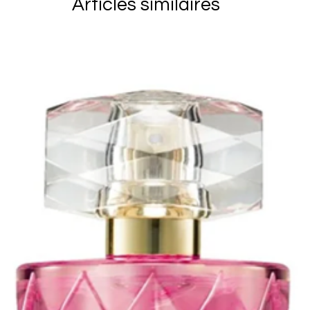
Articles similaires
client. Vous 
marchandises 
soient reçu p
vous assurer 
articles reto
derniers ains
endommagés