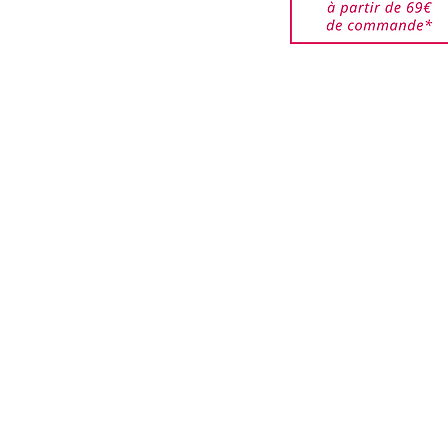
êtes responsable des
jusqu'à ce qu'elles
ar nos services. Veuillez
de bien emballer les
urnés pour éviter que ces
i que les boîtes ne soient
.