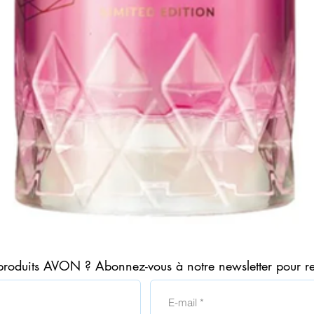
Aperçu rapide
produits AVON ? Abonnez-vous à notre newsletter pour r