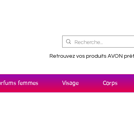
Retrouvez vos produits AVON préf
arfums femmes
Visage
Corps