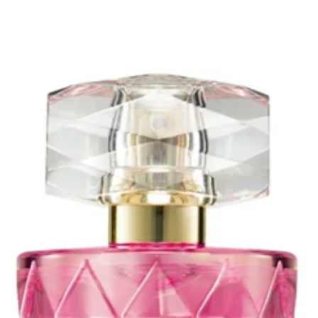
HYDROXYETHYL
client. Vous 
POTASSIUM HYD
marchandises 
CETETH-15, CH
soient reçu p
IMIDAZOLIDINY
vous assurer 
HYDROXYCITRO
articles reto
LINALOOL, HEX
derniers ains
LIMONENE.
endommagés