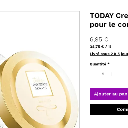
TODAY Cre
pour le c
Prix
6,95 €
34,75 €
/
1l
34,75 €
Livré sous 2 à 5 jou
pour
1
Quantité
*
Litre
Ajouter au pan
Comm