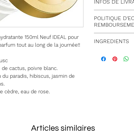
INFOS DE LIVR
Tous nos envois 
POLITIQUE D'E
Lettre suivie 
REMBOURSEME
Colissimo (à 
Satisfait ou
ydratante 150ml Neuf IDEAL pour
Mondial relay
INGREDIENTS
jours suivant
arfum tout au long de la journée!!
commande. T
La liste des ing
Musc
doit être imp
du temps, nous
 de cactus, poivre blanc.
de notre serv
à jour.
 du paradis, hibiscus, jasmin de
Dans tous les
En cas de doute 
ns.
être retourné
produit reçu ava
e cèdre, eau de rose.
emballage co
marchandises
AQUA, PARAFFI
retour. Tout 
GLYCERIN, CET
un état inapp
MYRISTATE, PE
Les frais de p
40 STEARATE, 
Articles similaires
réexpédition)