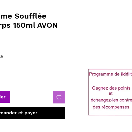
me Soufflée
orps 150ml AVON
rs
ier
ander et payer