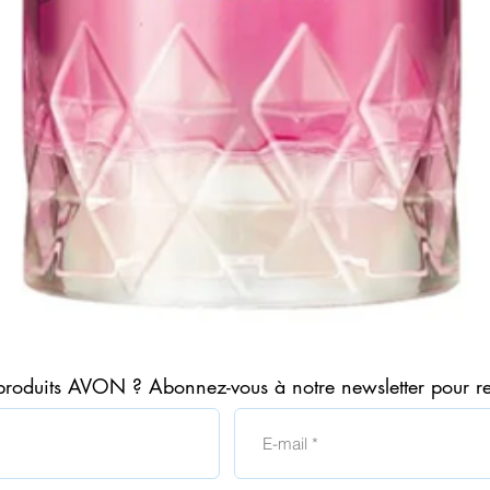
Aperçu rapide
produits AVON ? Abonnez-vous à notre newsletter pour r