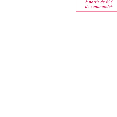
CELLULOSE, OLETH-30,
êtes responsable des
ROXIDE, DISODIUM EDTA,
jusqu'à ce qu'elles
OLETH-10,
ar nos services. Veuillez
L UREA, METHYLPARABEN,
de bien emballer les
NELLAL, CITRONELLOL,
urnés pour éviter que ces
YL CINNAMAL, GERANIOL,
i que les boîtes ne soient
.