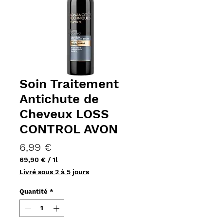
Soin Traitement
Antichute de
Cheveux LOSS
CONTROL AVON
Prix
6,99 €
69,90 €
/
1l
69,90 €
Livré sous 2 à 5 jours
pour
1
Quantité
*
Litre