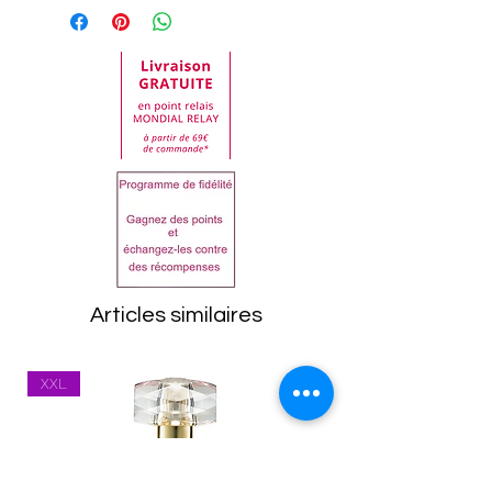
commande. Toute
peut varier au fil du temps,
demande de retour doit
nous essayons de la
être impérativement faite
maintenir à jour.
auprès de notre service
En cas de doute lisez bien
clientèle.
la liste sur le produit reçu
Dans tous les cas, les
avant utilisation.
articles doivent être
AQUA, CETEARYL ALCOHOL,
retournés dans leur état
BEHENTRIMONIUM
d'origine, emballage
CHLORIDE, DIMETHICONE,
compris. Toutes les
AMODIMETHICONE,
marchandises seront
STEARAMIDOPROPYL
Articles similaires
inspectées à leur retour.
DIMETHYLAMINE, PARFUM,
Tout article se trouvant
OLETH-30, DISODIUM EDTA,
XXL
dans un état inapproprié
DICETYLDIMONIUM
vous sera renvoyé.
CHLORIDE, GLYCERIN,
Les frais de port
THIODIPROPIONIC ACID,
(expédition et