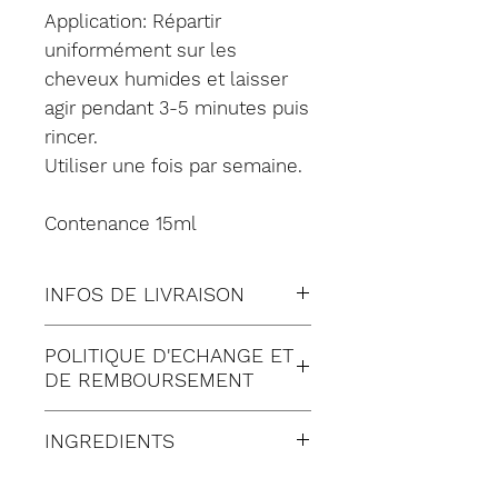
Application: Répartir
uniformément sur les
cheveux humides et laisser
agir pendant 3-5 minutes puis
rincer.
Utiliser une fois par semaine.
Contenance 15ml
INFOS DE LIVRAISON
Tous nos envois sont fait en
POLITIQUE D'ECHANGE ET
suivi:
DE REMBOURSEMENT
Lettre suivie (à Domicile)
Satisfait ou remboursé
Colissimo (à Domicile)
INGREDIENTS
pendant 30 jours suivant
Mondial relay (en Point
réception de votre
La liste des ingrédients
Relais)