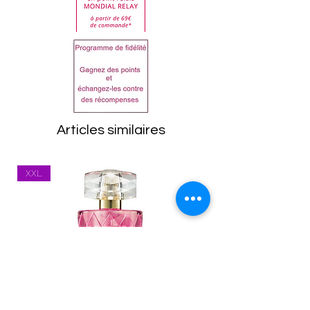
clientèle.
la liste sur le produit reçu
Dans tous les cas, les
avant utilisation.
articles doivent être
ALCOHOL DENAT., AQUA,
retournés dans leur état
PARFUM, POLYGLYCERYL-3
d'origine, emballage
CAPRYLATE, LINALOOL,
compris. Toutes les
HYDROXYCITRONELLAL,
marchandises seront
LIMONENE, BENZYL
Articles similaires
inspectées à leur retour.
SALICYLATE, CITRONELLOL,
Tout article se trouvant
GERANIOL, FARNESOL,
XXL
dans un état inapproprié
EUGENOL, BENZYL
vous sera renvoyé.
BENZOATE, CITRAL.
Les frais de port
(expédition et
réexpédition) restent à la
charge du client. Vous
êtes responsable des