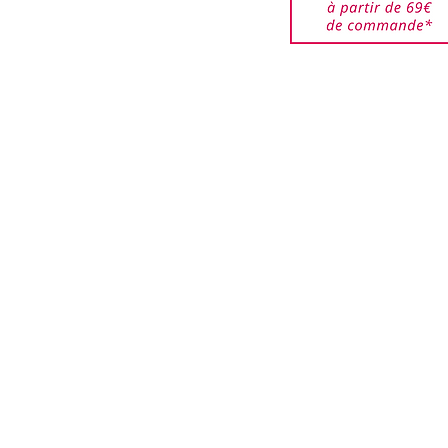
 restent à la charge du
NELLAL,LINALOOL,ALPHA-
êtes responsable des
jusqu'à ce qu'elles
NELLOL,LIMONENE,GERANI
ar nos services. Veuillez
de bien emballer les
RIN,CITRAL.
urnés pour éviter que ces
le:
i que les boîtes ne soient
UM CHLOROHYDRATE,
.
PG-15 STEARYL ETHER,
PATE, STEARETH-20,
MITATE, PARFUM,
ELLAL, LINALOOL,
HYL IONONE,
LIMONENE, GERANIOL,
OHOL.
e:
., AQUA, PARFUM,
ELLAL, LINALOOL,