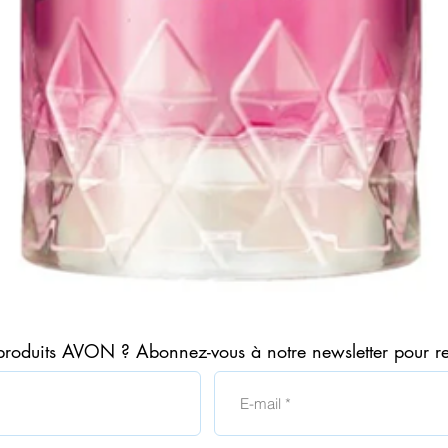
Aperçu rapide
produits AVON ? Abonnez-vous à notre newsletter pour r