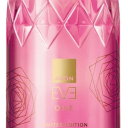
ALPHA-ISOMET
CITRONELLOL, 
CINNAMYL ALC