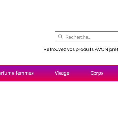
Retrouvez vos produits AVON préf
arfums femmes
Visage
Corps