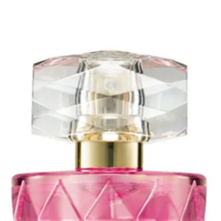
réexpédition)
HYDROXYCITRO
client. Vous 
ISOMETHYL
marchandises 
IONONE,CITRO
soient reçu p
OL,CINNAMYL
vous assurer 
ALCOHOL,COUMA
articles reto
Déodorant à Bil
derniers ains
AQUA, ALUMIN
endommagés
STEARETH-2, P
DIISOOCTYL ADI
ISOPROPYL PAL
HYDROXYCITRON
ALPHA-ISOMET
CITRONELLOL, 
CINNAMYL ALC
Brume Parfumé
ALCOHOL DENAT
HYDROXYCITRON