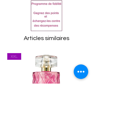
articles doivent être
ALCOHOL
retournés dans leur état
DENAT.,AQUA,PARFUM,BENZ
d'origine, emballage
OPHENONE-3,
compris. Toutes les
POLYGLYCERYL-3
marchandises seront
CAPRYLATE,GLYCERIN,CI
Articles similaires
inspectées à leur retour.
60730,
Tout article se trouvant
HYDROXYCITRONELLAL,LIN
XXL
dans un état inapproprié
ALOOL,ALPHA-ISOMETHYL
vous sera renvoyé.
IONONE,CITRONELLOL,LIMO
Les frais de port
NENE,GERANIOL,CINNAMYL
(expédition et
ALCOHOL,COUMARIN,CITRA
réexpédition) restent à la
L.
charge du client. Vous
êtes responsable des
marchandises jusqu'à ce
qu'elles soient reçu par