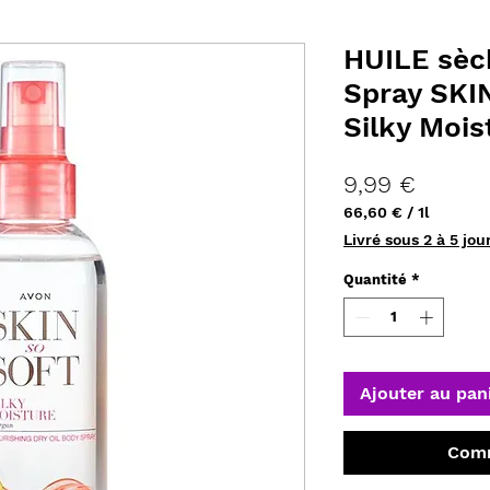
HUILE sèch
Spray SKI
Silky Mois
Prix
9,99 €
66,60 €
/
1l
66,60 €
Livré sous 2 à 5 jou
pour
1
Quantité
*
Litre
Ajouter au pan
Comm