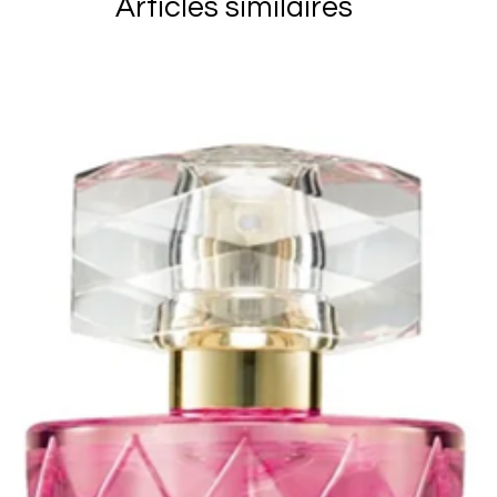
Les frais de p
Articles similaires
HYDROLYZED K
réexpédition)
SILK. <<06001
client. Vous 
marchandises 
soient reçu p
vous assurer 
articles reto
derniers ains
endommagés