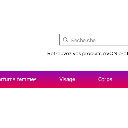
Retrouvez vos produits AVON préf
arfums femmes
Visage
Corps