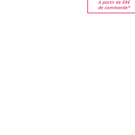
ort (expédition et
ERATIN, HYDROLYZED
 restent à la charge du
-017>>
êtes responsable des
jusqu'à ce qu'elles
ar nos services. Veuillez
de bien emballer les
urnés pour éviter que ces
i que les boîtes ne soient
.