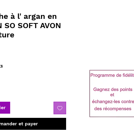
e à l' argan en
N SO SOFT AVON
ture
rs
ier
ander et payer