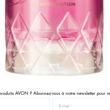
Aperçu rapide
produits AVON ? Abonnez-vous à notre newsletter pour r