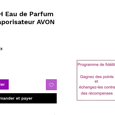
H Eau de Parfum
aporisateur AVON
rs
ier
ander et payer