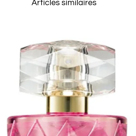
CINNAMAL, HY
Articles similaires
client. Vous 
ALPHA-ISOMET
marchandises 
GERANIOL, CITR
soient reçu p
vous assurer 
articles reto
derniers ains
endommagés