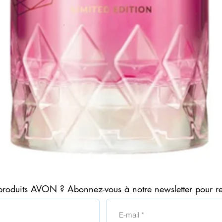
Aperçu rapide
produits AVON ? Abonnez-vous à notre newsletter pour r