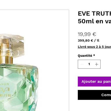
EVE TRUT
50ml en v
Prix
19,99 €
399,80 €
/
1l
399,80 €
Livré sous 2 à 5 jou
pour
1
Quantité
*
Litre
Ajouter au pan
Comm