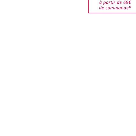
DROXYCITRONELLAL,
êtes responsable des
HYL IONONE, LIMONENE,
jusqu'à ce qu'elles
AL.
ar nos services. Veuillez
de bien emballer les
urnés pour éviter que ces
i que les boîtes ne soient
.