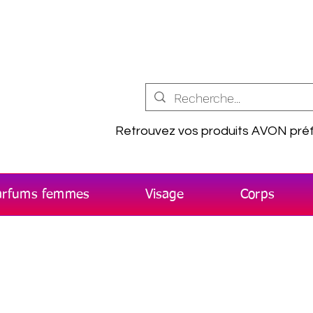
Retrouvez vos produits AVON préf
arfums femmes
Visage
Corps