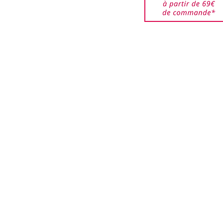
 restent à la charge du
DROXYCITRONELLAL,
êtes responsable des
HYL IONONE, LIMONENE,
jusqu'à ce qu'elles
AL.
ar nos services. Veuillez
de bien emballer les
urnés pour éviter que ces
i que les boîtes ne soient
.