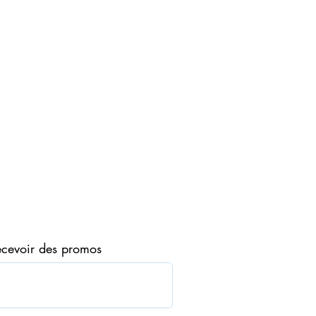
IMARI
PULSE
Eau
ecevoir des promos
de
Toilette
50ml
en
vaporisateur
AVON