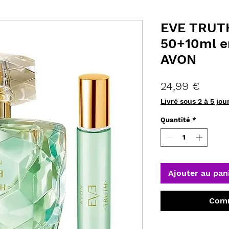
EVE TRUT
50+10ml e
AVON
Prix
24,99 €
Livré sous 2 à 5 jou
Quantité
*
Ajouter au pan
Comm