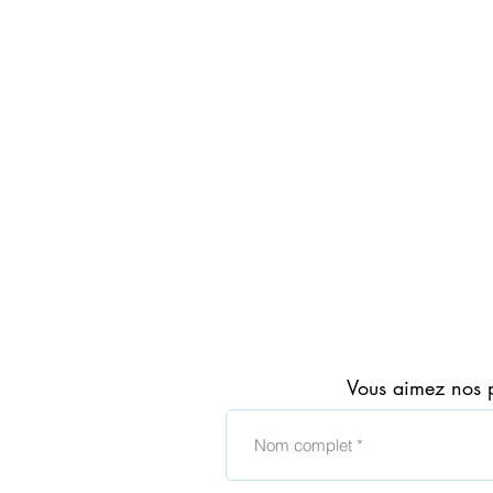
EVE
ONE
Eau
Vous aimez nos 
de
Parfum
100ml
en
vaporisateur
AVON