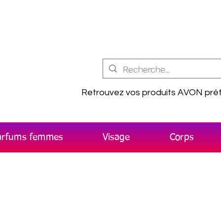
Retrouvez vos produits AVON préf
arfums femmes
Visage
Corps