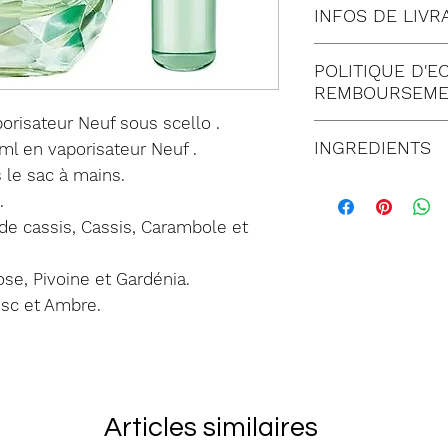
INFOS DE LIVR
Tous nos envois 
POLITIQUE D'E
Lettre suivie 
REMBOURSEME
Colissimo (à 
risateur Neuf sous scello .
Satisfait ou
Mondial relay
INGREDIENTS
ml en vaporisateur Neuf .
jours suivant
 le sac à mains.
commande. T
La liste des ing
.
doit être imp
du temps, nous
de cassis, Cassis, Carambole et
de notre serv
à jour.
Dans tous les
En cas de doute 
se, Pivoine et Gardénia.
être retourné
produit reçu ava
usc et Ambre.
emballage co
ALCOHOL DENAT
marchandises
BENZOPHENONE
retour. Tout 
POLYGLYCERYL-
un état inapp
CI 42090, CI 6
Articles similaires
Les frais de p
CITRONELLOL, 