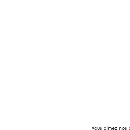
EVE
ONE
Eau
Vous aimez nos 
de