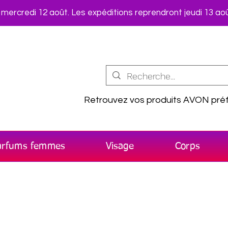
rcredi 12 août. Les expéditions reprendront jeudi 13 aoû
Retrouvez vos produits AVON préf
arfums femmes
Visage
Corps