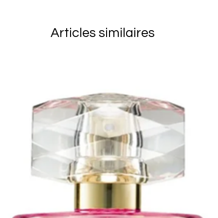
Les frais de p
réexpédition)
Articles similaires
client. Vous 
marchandises 
soient reçu p
vous assurer 
articles reto
derniers ains
endommagés