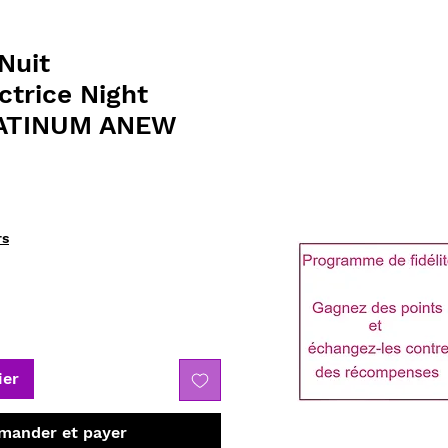
Nuit
ctrice Night
ATINUM ANEW
rs
ier
ander et payer