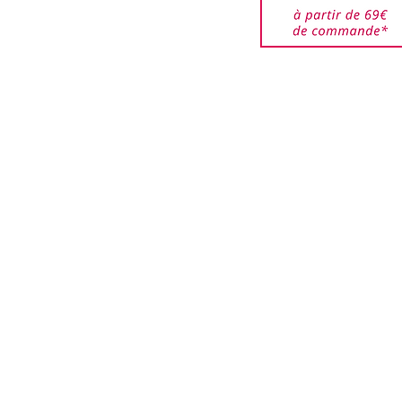
ort (expédition et
 restent à la charge du
êtes responsable des
jusqu'à ce qu'elles
ar nos services. Veuillez
de bien emballer les
urnés pour éviter que ces
i que les boîtes ne soient
.