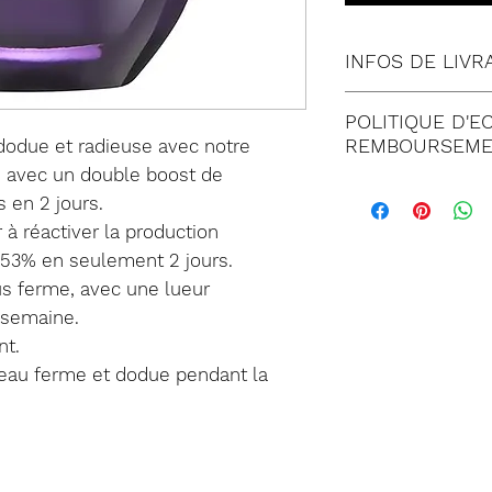
INFOS DE LIVR
Tous nos envois 
POLITIQUE D'E
Lettre suivie 
REMBOURSEME
dodue et radieuse avec notre
Colissimo (à 
 avec un double boost de
Satisfait ou
Mondial relay
 en 2 jours.
jours suivant
 à réactiver la production
commande. T
 53% en seulement 2 jours.
doit être imp
lus ferme, avec une lueur
de notre serv
 semaine.
Dans tous les
nt.
être retourné
peau ferme et dodue pendant la
emballage co
marchandises
retour. Tout 
un état inapp