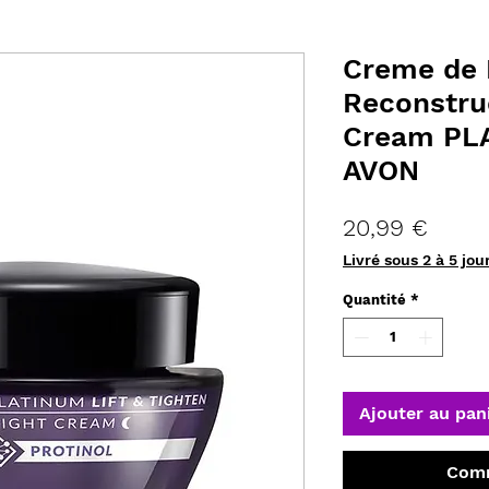
Creme de 
Reconstru
Cream PL
AVON
Prix
20,99 €
Livré sous 2 à 5 jou
Quantité
*
Ajouter au pan
Comm