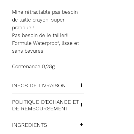
Mine rétractable pas besoin
de taille crayon, super
pratique!!
Pas besoin de le tailler!!
Formule Waterproof, lisse et
sans bavures
Contenance 0,28g
INFOS DE LIVRAISON
Tous nos envois sont fait en
POLITIQUE D'ECHANGE ET
suivi:
DE REMBOURSEMENT
Lettre suivie (à Domicile)
Satisfait ou remboursé
Colissimo (à Domicile)
INGREDIENTS
pendant 30 jours suivant
Mondial relay (en Point