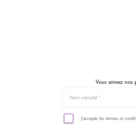
EVE
ONE
Eau
Vous aimez nos 
de
Parfum
100ml
en
vaporisateur
AVON
J’accepte les termes et condit