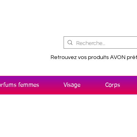
Retrouvez vos produits AVON préf
arfums femmes
Visage
Corps