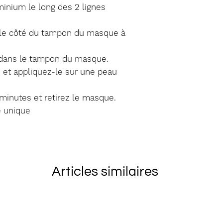
réexpédition)
minium le long des 2 lignes
client. Vous 
marchandises 
r le côté du tampon du masque à
soient reçu p
vous assurer 
s dans le tampon du masque.
articles reto
 et appliquez-le sur une peau
derniers ains
 minutes et retirez le masque.
endommagés
e unique
Articles similaires