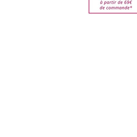
 restent à la charge du
êtes responsable des
jusqu'à ce qu'elles
ar nos services. Veuillez
de bien emballer les
urnés pour éviter que ces
i que les boîtes ne soient
.