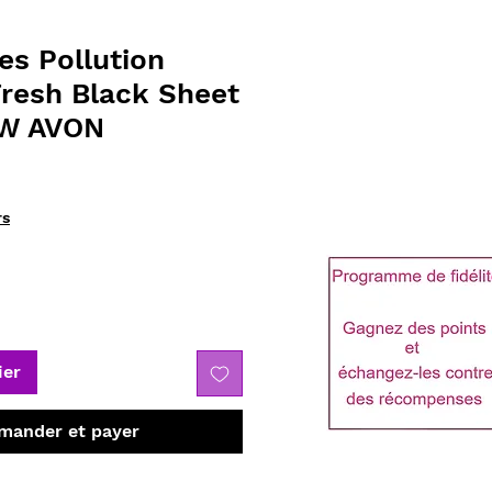
es Pollution
Fresh Black Sheet
W AVON
rs
ier
ander et payer