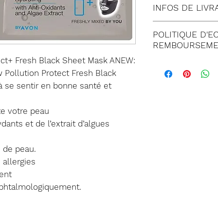
INFOS DE LIVR
Tous nos envois 
POLITIQUE D'E
Lettre suivie 
REMBOURSEME
Colissimo (à 
ect+ Fresh Black Sheet Mask ANEW:
Satisfait ou
Mondial relay
Pollution Protect Fresh Black
jours suivant
 à se sentir en bonne santé et
commande. T
PARTAGER Sur :
doit être imp
te votre peau
de notre serv
ants et de l’extrait d’algues
Dans tous les
être retourné
s de peau.
emballage co
 allergies
marchandises
ent
retour. Tout 
ophtalmologiquement.
un état inapp
Les frais de p