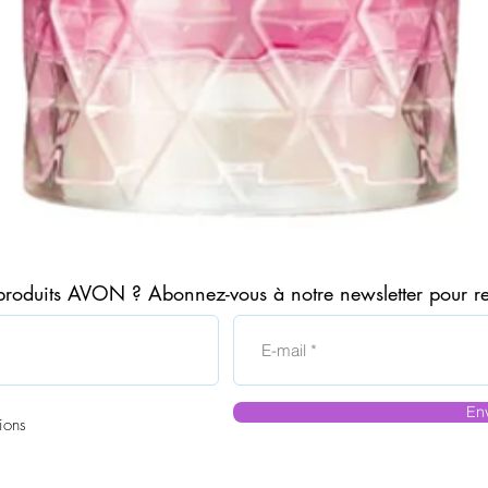
Aperçu rapide
produits AVON ? Abonnez-vous à notre newsletter pour r
En
ions