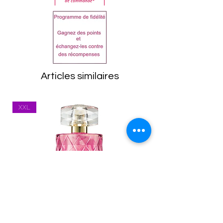
Dans tous les cas, les
produit.
articles doivent être
AQUA, KAOLIN, SODIUM
retournés dans leur état
METHYL COCOYL TAURATE,
d'origine, emballage
SILICE, ALCOOL DÉNATURÉ,
compris. Toutes les
GLYCÉRINE, DIOXYDE DE
marchandises seront
TITANE,
Articles similaires
inspectées à leur retour.
OCTÉNYLSUCCINATE
Tout article se trouvant
D’AMIDON D’ALUMINIUM,
XXL
dans un état inapproprié
BENTONITE, STÉARATE DE
vous sera renvoyé.
GLYCÉRYLE,
Les frais de port
PENTAÉRYTHRITYL
(expédition et
TÉTRAÉTHYLHEXANOATE,
réexpédition) restent à la
POLYSORBATE 20, GOMME
charge du client. Vous
XANTHANE, CHLORURE DE
êtes responsable des
SODIUM,
marchandises jusqu'à ce
PHÉNOXYÉTHANOL, ACIDE