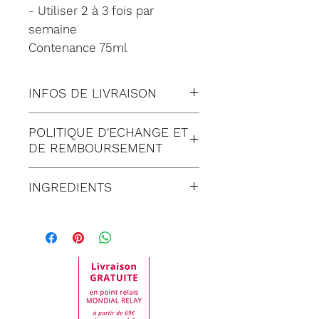
- Utiliser 2 à 3 fois par
semaine
Contenance 75ml
INFOS DE LIVRAISON
Tous nos envois sont fait en
POLITIQUE D'ECHANGE ET
suivi:
DE REMBOURSEMENT
Lettre suivie (à Domicile)
Satisfait ou remboursé
Colissimo (à Domicile)
INGREDIENTS
pendant 30 jours suivant
Mondial relay (en Point
réception de votre
Les ingrédients peuvent
Relais)
commande. Toute
varier au fil du temps. Par
demande de retour doit
conséquent, veuillez
être impérativement faite
toujours respecter les
auprès de notre service
ingrédients indiqués sur
clientèle.
l’emballage de votre