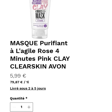
MASQUE Purifiant
à L'agile Rose 4
Minutes Pink CLAY
CLEARSKIN AVON
Prix
5,99 €
79,87 €
/
1l
79,87 €
Livré sous 2 à 5 jours
pour
1
Quantité
*
Litre