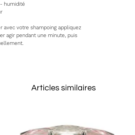
un état inapp
 - humidité
Les frais de p
r
réexpédition)
client. Vous 
cer avec votre shampoing appliquez
marchandises 
er agir pendant une minute, puis
soient reçu p
uellement.
vous assurer 
articles reto
derniers ains
endommagés
Articles similaires