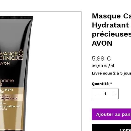
Masque Cap
Hydratant 
précieuse
AVON
Prix
5,99 €
39,93 €
/
1l
39,93 €
Livré sous 2 à 5 jou
pour
1
Quantité
*
Litre
Ajouter au pan
Comm