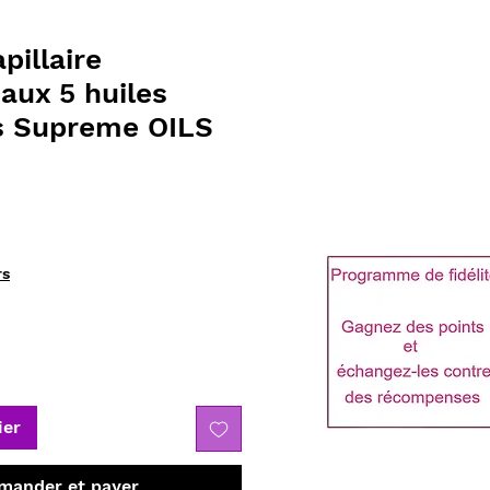
illaire
aux 5 huiles
s Supreme OILS
rs
ier
ander et payer