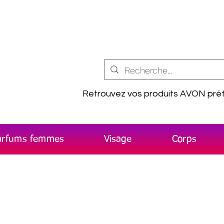
Retrouvez vos produits AVON préf
arfums femmes
Visage
Corps