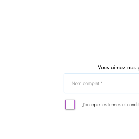
EVE
ONE
Eau
Vous aimez nos 
de
Parfum
100ml
en
vaporisateur
AVON
J’accepte les termes et condit