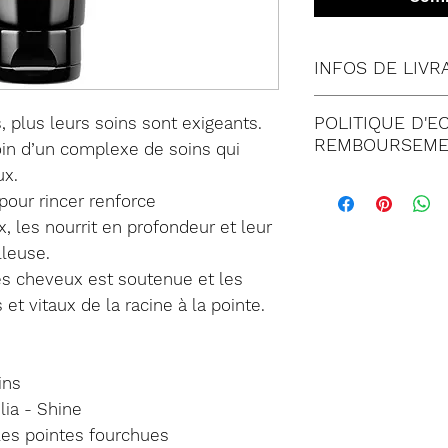
INFOS DE LIVR
Tous nos envois 
POLITIQUE D'E
, plus leurs soins sont exigeants.
Lettre suivie 
REMBOURSEME
in d’un complexe de soins qui
Colissimo (à 
ux.
Satisfait ou
Mondial relay
pour rincer renforce
jours suivant
 les nourrit en profondeur et leur
commande. T
lleuse.
doit être imp
des cheveux est soutenue et les
de notre serv
et vitaux de la racine à la pointe.
Dans tous les
être retourné
emballage co
ins
marchandises
lia - Shine
retour. Tout 
les pointes fourchues