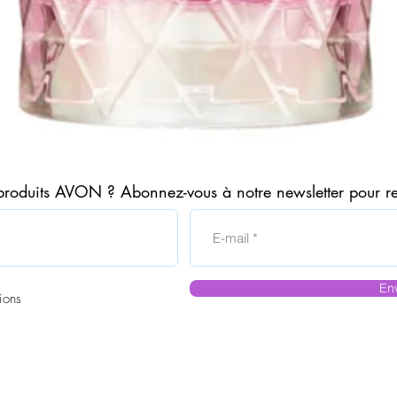
Aperçu rapide
produits AVON ? Abonnez-vous à notre newsletter pour r
En
ions