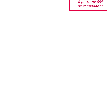
roprié vous sera renvoyé.
ort (expédition et
 restent à la charge du
êtes responsable des
jusqu'à ce qu'elles
ar nos services. Veuillez
de bien emballer les
urnés pour éviter que ces
i que les boîtes ne soient
.