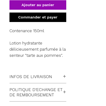
Ajouter au panier
Commander et payer
Contenance 150ml
Lotion hydratante
délicieusement parfumée à la
senteur "tarte aux pommes".
INFOS DE LIVRAISON
Tous nos envois sont fait en
POLITIQUE D'ECHANGE ET
suivi:
DE REMBOURSEMENT
Lettre suivie (à Domicile)
POLITIQUE D'ECHANGE
Colissimo (à Domicile)