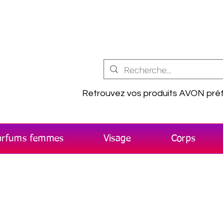
Retrouvez vos produits AVON préf
arfums femmes
Visage
Corps