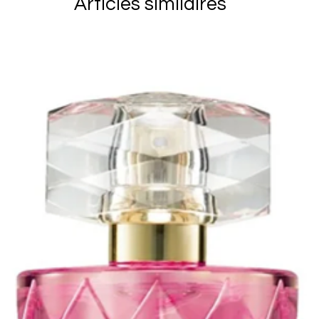
Articles similaires
client. Vous 
UREA, METHYLP
marchandises 
soient reçu p
vous assurer 
articles reto
derniers ains
endommagés