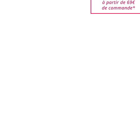
êtes responsable des
ARABEN, CI 47005
jusqu'à ce qu'elles
ar nos services. Veuillez
de bien emballer les
urnés pour éviter que ces
i que les boîtes ne soient
.