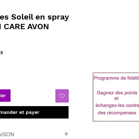
es Soleil en spray
N CARE AVON
rs
ier
ander et payer
AISON