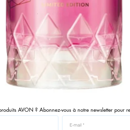
Aperçu rapide
produits AVON ? Abonnez-vous à notre newsletter pour r