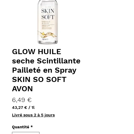
GLOW HUILE
seche Scintillante
Pailleté en Spray
SKIN SO SOFT
AVON
Prix
6,49 €
43,27 €
/
1l
43,27 €
Livré sous 2 à 5 jours
pour
1
Quantité
*
Litre