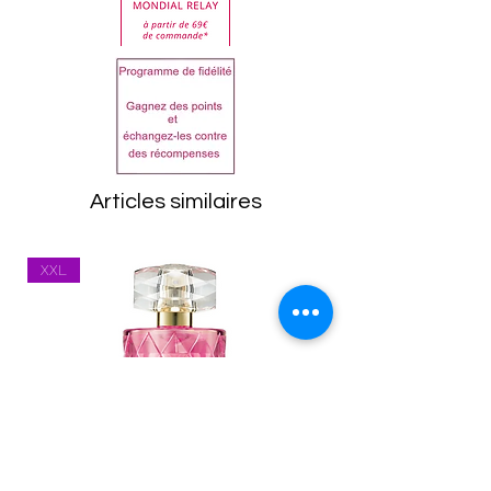
clientèle.
la liste sur le produit reçu
Dans tous les cas, les
avant utilisation.
articles doivent être
ISOPROPYL PALMITATE,
retournés dans leur état
ALCOHOL DENAT., AQUA,
d'origine, emballage
PARFUM, SIMMONDSIA
compris. Toutes les
CHINENSIS SEED OIL,
marchandises seront
TOCOPHERYL ACETATE,
Articles similaires
inspectées à leur retour.
MICA, CI 77941, CI 77492, CI
Tout article se trouvant
77499, BENZYL BENZOATE,
XXL
dans un état inapproprié
HEXYL CINNAMAL, BEZYL
vous sera renvoyé.
SALICYLATE, GERANIOL,
Les frais de port
LIMONENE, ALPHA-
(expédition et
ISOMETHYL IONONE,
réexpédition) restent à la
CITRONELLOL, CITRAL,
charge du client. Vous
COUMARIN, EUGENOL.
êtes responsable des