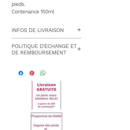
pieds.
Contenance 150ml
INFOS DE LIVRAISON
Tous nos envois sont fait en
POLITIQUE D'ECHANGE ET
suivi:
DE REMBOURSEMENT
Lettre suivie (à Domicile)
Satisfait ou remboursé
Colissimo (à Domicile)
pendant 30 jours suivant
Mondial relay (en Point
réception de votre
Relais)
commande. Toute
demande de retour doit
PARTAGER Sur :
être impérativement faite
auprès de notre service
clientèle.
Dans tous les cas, les