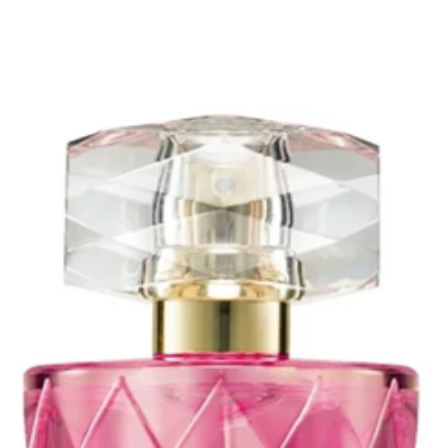
articles reto
derniers ains
endommagés