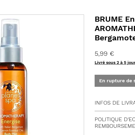
BRUME Ene
AROMATH
Bergamote
Prix
5,99 €
Livré sous 2 à 5 jou
En rupture de 
INFOS DE LIVR
Tous nos envois 
POLITIQUE D'E
Lettre suivie 
REMBOURSEME
Colissimo (à 