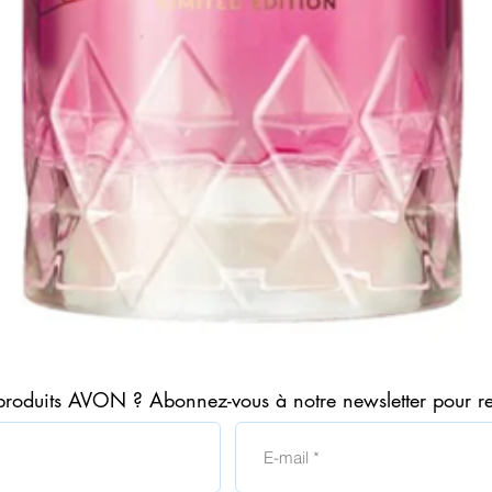
Aperçu rapide
produits AVON ? Abonnez-vous à notre newsletter pour r