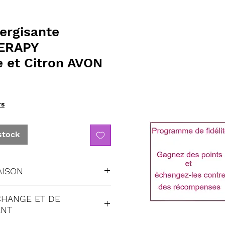
rgisante
ERAPY
 et Citron AVON
rs
stock
AISON
sont fait en suivi:
CHANGE ET DE
(à Domicile)
NT
Domicile)