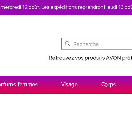
rcredi 12 août. Les expéditions reprendront jeudi 13 aoû
Retrouvez vos produits AVON préf
arfums femmes
Visage
Corps