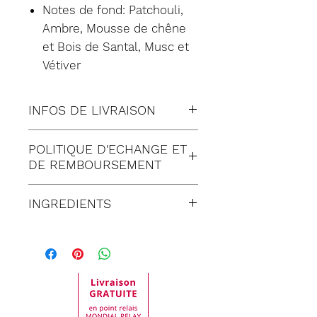
Notes de fond: Patchouli,
Ambre, Mousse de chêne
et Bois de Santal, Musc et
Vétiver
INFOS DE LIVRAISON
Tous nos envois sont fait en
POLITIQUE D'ECHANGE ET
suivi:
DE REMBOURSEMENT
Lettre suivie (à Domicile)
Satisfait ou remboursé
Colissimo (à Domicile)
INGREDIENTS
pendant 30 jours suivant
Mondial relay (en Point
réception de votre
La liste des ingrédients
Relais)
commande. Toute
peut varier au fil du temps,
demande de retour doit
nous essayons de la
être impérativement faite
maintenir à jour.
auprès de notre service
En cas de doute lisez bien