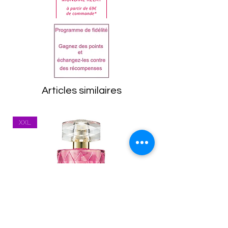
clientèle.
la liste sur le produit reçu
Dans tous les cas, les
avant utilisation.
articles doivent être
ALCOHOL DENAT., AQUA,
retournés dans leur état
PARFUM, HEXYL CINNAMAL,
d'origine, emballage
HYDROXYCITRONELLAL,
compris. Toutes les
ALPHA-ISOMETHYL IONONE,
marchandises seront
CITRONELLOL, GERANIOL,
Articles similaires
inspectées à leur retour.
LIMONENE.
Tout article se trouvant
XXL
dans un état inapproprié
vous sera renvoyé.
Les frais de port
(expédition et
réexpédition) restent à la
charge du client. Vous
êtes responsable des
marchandises jusqu'à ce