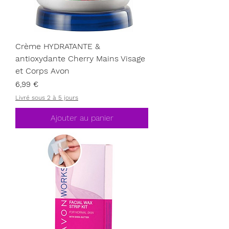
Crème HYDRATANTE &
antioxydante Cherry Mains Visage
et Corps Avon
Prix
6,99 €
Livré sous 2 à 5 jours
Ajouter au panier