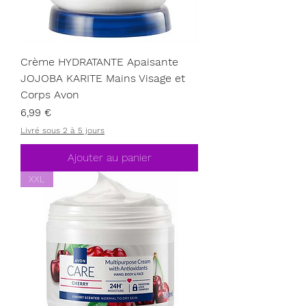
Crème HYDRATANTE Apaisante
JOJOBA KARITE Mains Visage et
Corps Avon
Prix
6,99 €
Livré sous 2 à 5 jours
Ajouter au panier
XXL