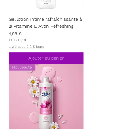
Gel lotion intime rafraîchissante à
la vitamine E Avon Refreshing
Prix
4,99 €
19,96 €
/
1l
1
Livré sous 2 à 5 jours
9
,
9
Ajouter au panier
6
Nouveauté
€
p
a
r
1
L
i
t
r
e