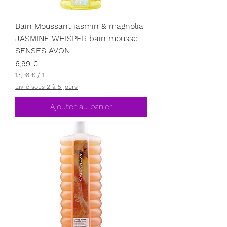
Bain Moussant jasmin & magnolia
JASMINE WHISPER bain mousse
SENSES AVON
Prix
6,99 €
13,98 €
/
1l
1
Livré sous 2 à 5 jours
3
,
9
Ajouter au panier
8
€
p
a
r
1
L
i
t
r
e