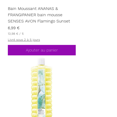
Bain Moussant ANANAS &
FRANGIPANIER bain mousse
SENSES AVON Flamingo Sunset
Prix
6,99 €
13,98 €
/
1l
1
Livré sous 2 à 5 jours
3
,
9
Ajouter au panier
8
€
p
a
r
1
L
i
t
r
e