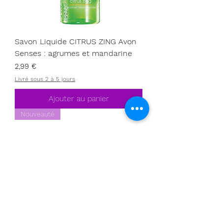
t
r
e
s
Savon Liquide CITRUS ZING Avon
Senses : agrumes et mandarine
Prix
2,99 €
Livré sous 2 à 5 jours
Ajouter au panier
Nouveauté