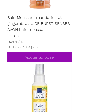
Bain Moussant mandarine et
gingembre JUICE BURST SENSES
AVON bain mousse
Prix
6,99 €
13,98 €
/
1l
1
Livré sous 2 à 5 jours
3
,
9
Ajouter au panier
8
€
p
a
r
1
L
i
t
r
e