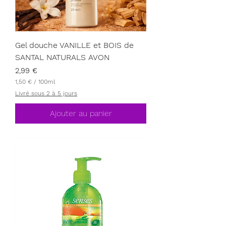
Gel douche VANILLE et BOIS de
SANTAL NATURALS AVON
Prix
2,99 €
1,50 €
/
100ml
1
Livré sous 2 à 5 jours
,
5
0
Ajouter au panier
€
p
a
r
1
0
0
M
i
l
l
i
l
i