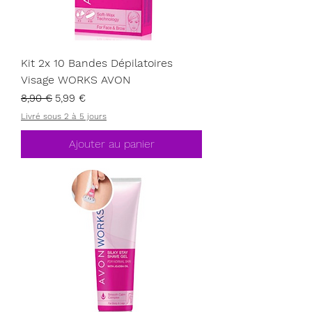
Kit 2x 10 Bandes Dépilatoires
Visage WORKS AVON
Prix original
Prix promotionnel
8,90 €
5,99 €
Livré sous 2 à 5 jours
Ajouter au panier