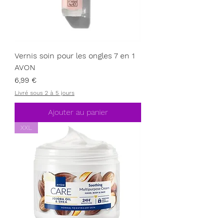
Vernis soin pour les ongles 7 en 1
AVON
Prix
6,99 €
Livré sous 2 à 5 jours
Ajouter au panier
XXL