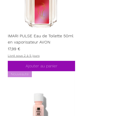
IMARI PULSE Eau de Toilette 50ml
en vaporisateur AVON
Prix
17,99 €
Livré sous 2 à 5 jours
Ajouter au panier
Nouveauté