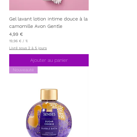
Gel lavant lotion intime douce à la
camomille Avon Gentle
Prix
4,99 €
19,96 €
/
1l
1
Livré sous 2 à 5 jours
9
,
9
Ajouter au panier
6
Nouveauté
€
p
a
r
1
L
i
t
r
e