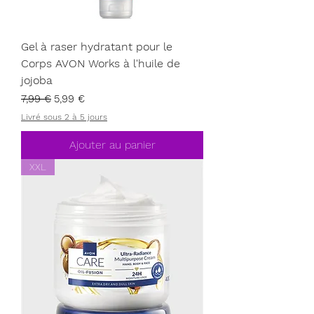
Gel à raser hydratant pour le
Corps AVON Works à l'huile de
jojoba
Prix original
Prix promotionnel
7,99 €
5,99 €
Livré sous 2 à 5 jours
Ajouter au panier
XXL