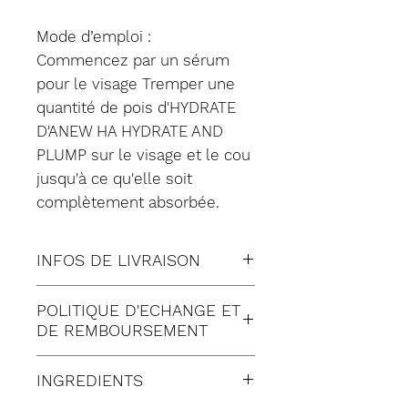
Mode d’emploi :
Commencez par un sérum
pour le visage Tremper une
quantité de pois d'HYDRATE
D'ANEW HA HYDRATE AND
PLUMP sur le visage et le cou
jusqu'à ce qu'elle soit
complètement absorbée.
INFOS DE LIVRAISON
Tous nos envois sont fait en
POLITIQUE D'ECHANGE ET
suivi:
DE REMBOURSEMENT
Lettre suivie (à Domicile)
Satisfait ou remboursé
Colissimo (à Domicile)
INGREDIENTS
pendant 30 jours suivant
Mondial relay (en Point