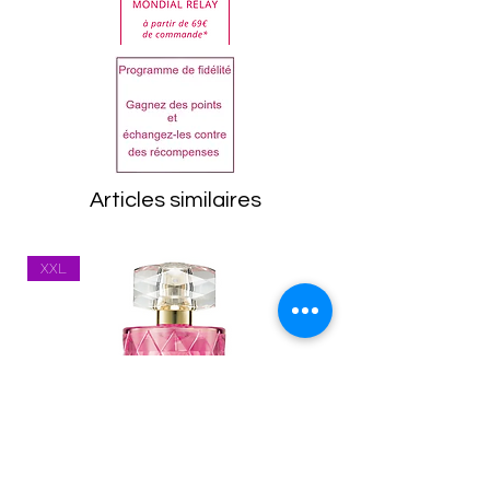
clientèle.
la liste sur le produit reçu
Dans tous les cas, les
avant utilisation.
articles doivent être
(en cours)
retournés dans leur état
d'origine, emballage
compris. Toutes les
marchandises seront
Articles similaires
inspectées à leur retour.
Tout article se trouvant
XXL
dans un état inapproprié
vous sera renvoyé.
Les frais de port
(expédition et
réexpédition) restent à la
charge du client. Vous
êtes responsable des