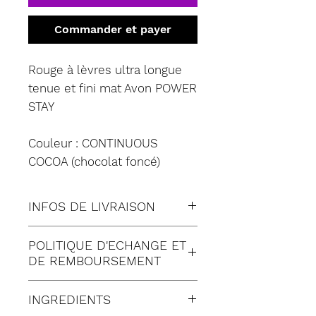
Commander et payer
Rouge à lèvres ultra longue
tenue et fini mat Avon POWER
STAY
Couleur : CONTINUOUS
COCOA (chocolat foncé)
INFOS DE LIVRAISON
Tous nos envois sont fait en
POLITIQUE D'ECHANGE ET
suivi:
DE REMBOURSEMENT
Lettre suivie (à Domicile)
Satisfait ou remboursé
Colissimo (à Domicile)
INGREDIENTS
pendant 30 jours suivant
Mondial relay (en Point