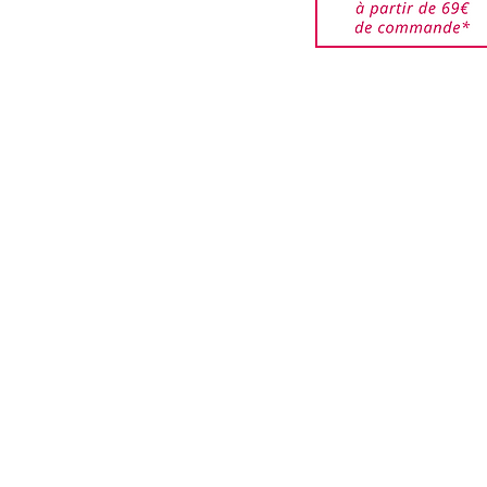
êtes responsable des
jusqu'à ce qu'elles
ar nos services. Veuillez
de bien emballer les
urnés pour éviter que ces
i que les boîtes ne soient
.