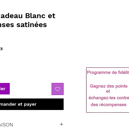
cadeau Blanc et
nses satinées
rs
ier
ander et payer
AISON