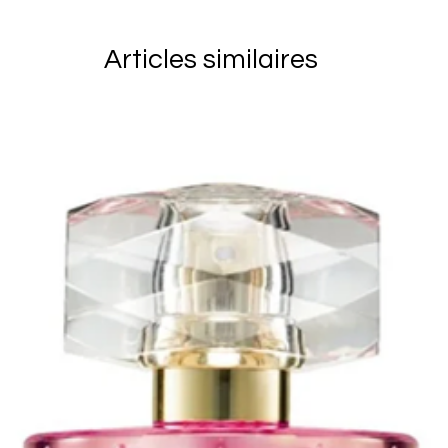
client. Vous 
marchandises 
Articles similaires
soient reçu p
vous assurer 
articles reto
derniers ains
endommagés