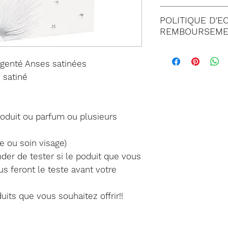
Tous nos envois 
POLITIQUE D'E
Lettre suivie 
REMBOURSEME
Colissimo (à 
Satisfait ou
Mondial relay
rgenté Anses satinées
jours suivant
 satiné
commande. T
PARTAGER Sur:
doit être imp
de notre serv
produit ou parfum ou plusieurs
Dans tous les
être retourné
e ou soin visage)
emballage co
er de tester si le poduit que vous
marchandises
s feront le teste avant votre
retour. Tout 
un état inapp
uits que vous souhaitez offrir!!
Les frais de p
réexpédition)