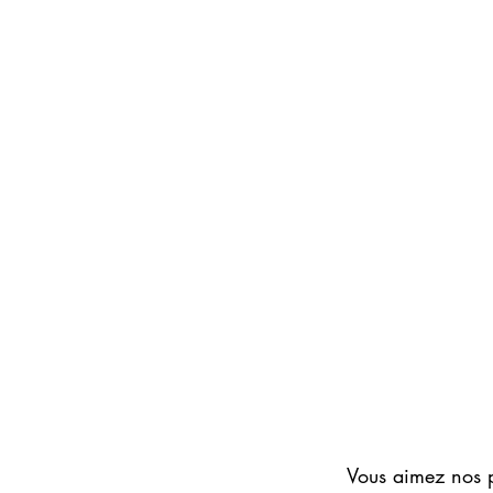
EVE
ONE
Eau
Vous aimez nos 
de
Parfum