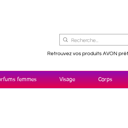
Retrouvez vos produits AVON préf
arfums femmes
Visage
Corps