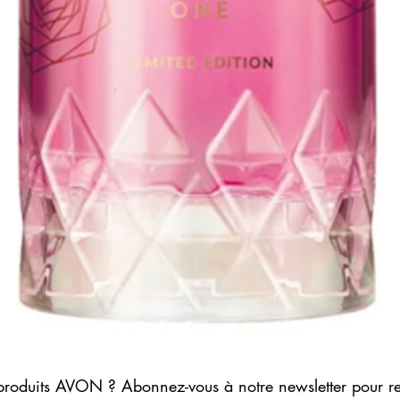
Aperçu rapide
produits AVON ? Abonnez-vous à notre newsletter pour r