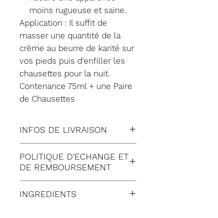
moins rugueuse et saine.
Application : Il suffit de
masser une quantité de la
crème au beurre de karité sur
vos pieds puis d'enfiller les
chausettes pour la nuit.
Contenance 75ml + une Paire
de Chausettes
INFOS DE LIVRAISON
Tous nos envois sont fait en
POLITIQUE D'ECHANGE ET
suivi:
DE REMBOURSEMENT
Lettre suivie (à Domicile)
Satisfait ou remboursé
Colissimo (à Domicile)
INGREDIENTS
pendant 30 jours suivant
Mondial relay (en Point
réception de votre
La liste des ingrédients
Relais)