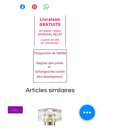
commande. Toute
peut varier au fil du temps,
demande de retour doit
nous essayons de la
être impérativement faite
maintenir à jour.
auprès de notre service
En cas de doute lisez bien
clientèle.
la liste sur le produit reçu
Dans tous les cas, les
avant utilisation.
articles doivent être
AQUA, GLYCERIN, GLYCOLIC
retournés dans leur état
ACID, CETEARYL ALCOHOL,
d'origine, emballage
BEHENYL ALCOHOL,
compris. Toutes les
STEARETH-21,
marchandises seront
BUTYROSPERMUM PARKII
Articles similaires
inspectées à leur retour.
(SHEA) BUTTER, AMMONIUM
Tout article se trouvant
HYDROXIDE, PARFUM,
XXL
dans un état inapproprié
BENZYL ALCOHOL,
vous sera renvoyé.
STEARETH-2,
Les frais de port
METHYLPARABEN,