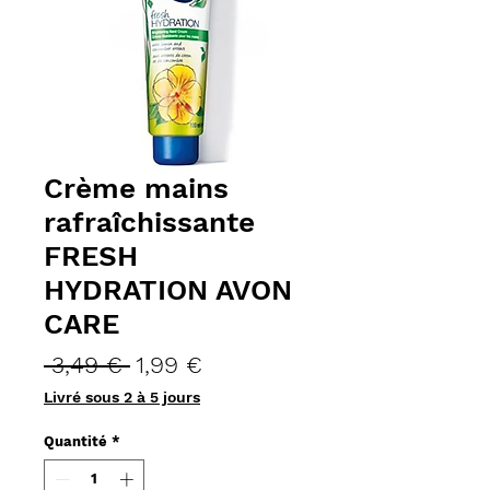
Crème mains
rafraîchissante
FRESH
HYDRATION AVON
CARE
Prix
Prix
 3,49 € 
1,99 €
original
promotionnel
Livré sous 2 à 5 jours
Quantité
*